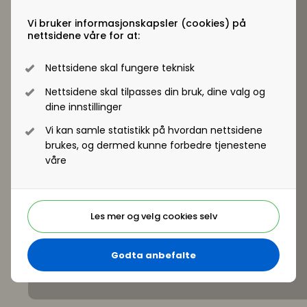
Vi bruker informasjonskapsler (cookies) på
nettsidene våre for at:
Gå til Nyhetsarkiv
Rapporter
Nettsidene skal fungere teknisk
Nettsidene skal tilpasses din bruk, dine valg og
dine innstillinger
rapport
Vi kan samle statistikk på hvordan nettsidene
Mangfold som virker
brukes, og dermed kunne forbedre tjenestene
våre
Last ned (2.26MB)
Les mer og velg cookies selv
Gå til Rapporter
Godta anbefalte
Verktøy