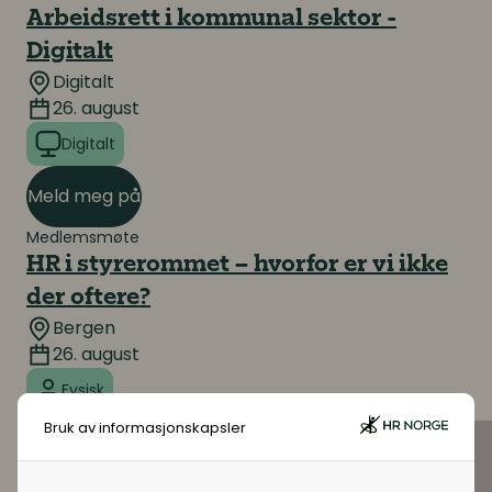
Arbeidsrett i kommunal sektor -
Digitalt
Digitalt
26. august
Digitalt
Meld meg på
Medlemsmøte
HR i styrerommet – hvorfor er vi ikke
der oftere?
Bergen
26. august
Fysisk
Bruk av informasjonskapsler
Meld meg på
Konferanse