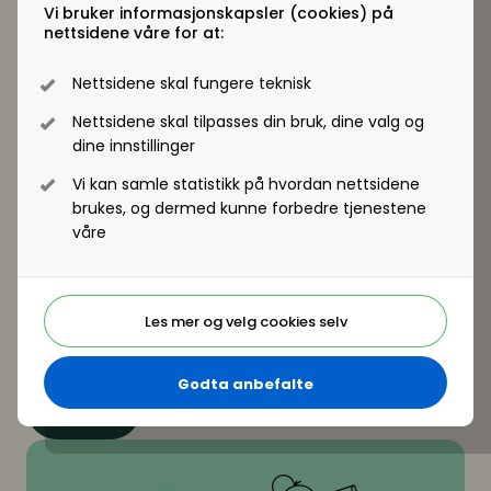
Vi bruker informasjonskapsler (cookies) på
Lederutviklingskonferansen 2026 -
nettsidene våre for at:
live stream
Digitalt
Nettsidene skal fungere teknisk
27. august
Nettsidene skal tilpasses din bruk, dine valg og
Digitalt
dine innstillinger
Vi kan samle statistikk på hvordan nettsidene
Meld meg på
brukes, og dermed kunne forbedre tjenestene
våre
Konferanse
Lederutviklingskonferansen 2026
Oslo
27. august
Les mer og velg cookies selv
Fysisk
Godta anbefalte
Meld meg på