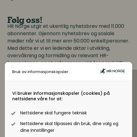
Følg oss!
HR Norge utgir et ukentlig nyhetsbrev med 11.000
abonnenter. Gjennom nyhetsbrev og sosiale
medier når vi ut til mer enn 50.000 enkeltpersoner.
Med dette er vi en ledende aktør i utvikling,
overvåkning og formidling av relevant HR-
kompetanse, og et referansepunkt for norsk HR.
Bruk av informasjonskapsler
Vi bruker informasjonskapsler (cookies) på
nettsidene våre for at:
Nettsidene skal fungere teknisk
Nettsidene skal tilpasses din bruk, dine valg og
dine innstillinger