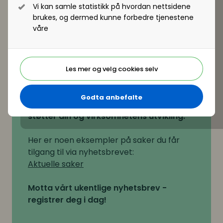
Vi kan samle statistikk på hvordan nettsidene
brukes, og dermed kunne forbedre tjenestene
Hold deg oppdatert innen HR,
våre
ledelse, organisasjon og
arbeidsliv
HR Norge formidler forskning, nyheter
Les mer og velg cookies selv
og trender innen HR, ledelse,
organisasjon og arbeidsliv.
Godta anbefalte
Du får tilgang til aktuelt stoff som
støtter din og virksomhetens utvikling.
Her er noen eksempler på saker du får
tilgang til via nyhetsbrevet:
Aktuelle saker
Motta vårt ukentlige nyhetsbrev -
registrer deg i dag!