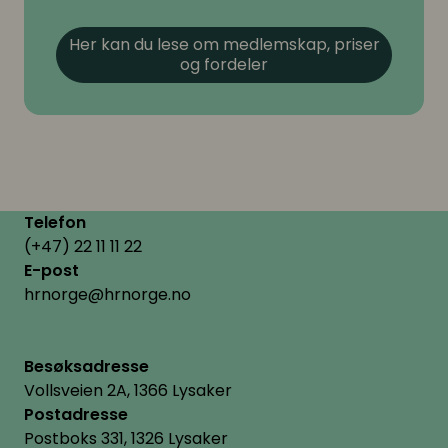
Her kan du lese om medlemskap, priser
og fordeler
Telefon
(+47) 22 11 11 22
E-post
hrnorge@hrnorge.no
Besøksadresse
Vollsveien 2A, 1366 Lysaker
Postadresse
Postboks 331, 1326 Lysaker