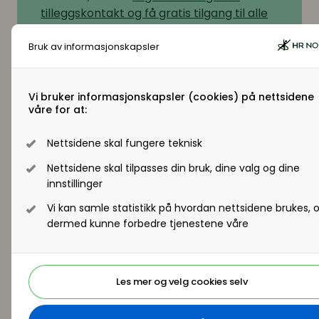
tilleggskontakt og få gratis tilgang til alle
medlemsfordelene - klikk her
Trenger du hjelp til å komme i gang?
Bruk av informasjonskapsler
Ta gjerne kontakt med oss på
hrnorge@hrnorge.no
eller telefon 22 11 11
Vi bruker informasjonskapsler (cookies) på nettsidene
22.
våre for at:
Flere eksempler på hva du får
Nettsidene skal fungere teknisk
tilgang til som medlem
Nettsidene skal tilpasses din bruk, dine valg og dine
innstillinger
Vi kan samle statistikk på hvordan nettsidene brukes, 
Hvordan ville ekspertene håndtert disse sykefravær
dermed kunne forbedre tjenestene våre
Les mer og velg cookies selv