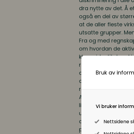
diskriminering i all
dra nytte av det. Å e
også en del av størr
at de aller fleste v
utsatte grupper. Men
Fra og med regnskap
om hvordan de aktivt
kjønnsidentitet og k
redegjørelsesplikten
Bruk av infor
arbeidet mot diskrim
at vi må jobbe aktivt
rettigheter for alle.
Aktivitetsplikten i
likestillings- og anti
Vi bruker infor
undersøke om det finn
analysere årsakene ti
Nettsidene s
personer i virksomh
Nettsidene sk