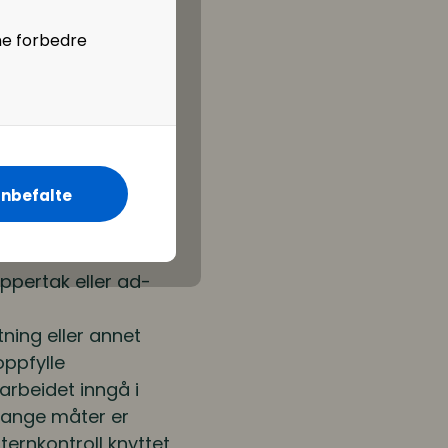
et annet kjønn enn
at slike holdninger
ne forbedre
egnet til å motvirke
Det kan være
d hos likestillings-
valifiserte råd om
nbefalte
ksomheten og stille
arbeidet.
ippertak eller ad-
tning eller annet
oppfylle
arbeidet inngå i
mange måter er
ternkontroll knyttet