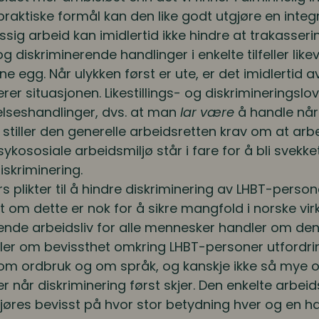
 praktiske formål kan den like godt utgjøre en integ
sig arbeid kan imidlertid ikke hindre at trakasser
og diskriminerende handlinger i enkelte tilfeller lik
e egg. Når ulykken først er ute, er det imidlertid 
er situasjonen. Likestillings- og diskrimineringslo
lseshandlinger, dvs. at man
lar være
å handle når
stiller den generelle arbeidsretten krav om at arbe
ykososiale arbeidsmiljø står i fare for å bli svek
diskriminering.
 plikter til å hindre diskriminering av LHBT-person
t om dette er nok for å sikre mangfold i norske v
erende arbeidsliv for alle mennesker handler om de
dler om bevissthet omkring LHBT-personer utfordri
om ordbruk og om språk, og kanskje ikke så mye om 
r når diskriminering først skjer. Den enkelte arbei
jøres bevisst på hvor stor betydning hver og en har