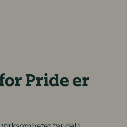
or Pride er
virksomheter tar del i