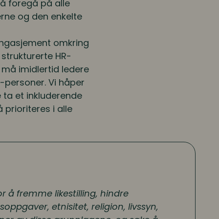
må foregå på alle
erne og den enkelte
g engasjement omkring
 strukturerte HR-
, må imidlertid ledere
-personer. Vi håper
e ta et inkluderende
prioriteres i alle
r å fremme likestilling, hindre
ppgaver, etnisitet, religion, livssyn,