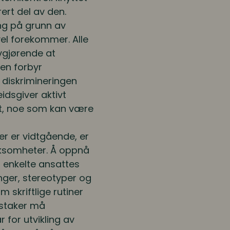
rert del av den.
ing på grunn av
evel forekommer. Alle
avgjørende at
ven forbyr
 diskrimineringen
idsgiver aktivt
ket, noe som kan være
er er vidtgående, er
irksomheter. Å oppnå
n enkelte ansattes
nger, stereotyper og
skriftlige rutiner
dstaker må
 for utvikling av