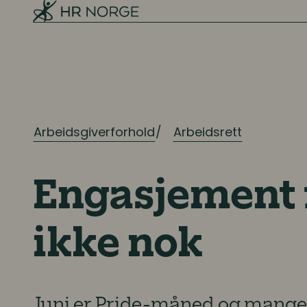
Arbeidsgiverforhold
Arbeidsrett
Engasjement f
ikke nok
Juni er Pride-måned og mange 