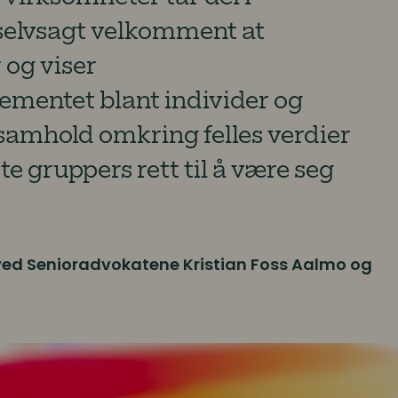
selvsagt velkomment at
 og viser
mentet blant individer og
 samhold omkring felles verdier
te gruppers rett til å være seg
ved Senioradvokatene Kristian Foss Aalmo og