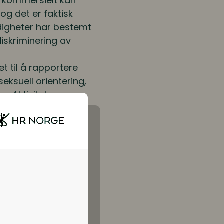
n kommersielt kan
 og det er faktisk
ndigheter har bestemt
iskriminering av
 til å rapportere
eksuell orientering,
e. Aktivitets- og
n konkret styrking av
r en erkjennelse av
gheter og like
lanmessig med
 en plikt til å
ikestilling og
 eksempel være
er mot