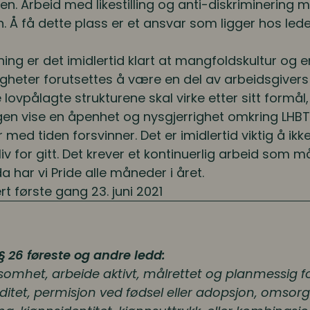
en. Arbeid med likestilling og anti-diskriminering 
n. Å få dette plass er et ansvar som ligger hos led
ning er det imidlertid klart at mangfoldskultur o
gheter forutsettes å være en del av arbeidsgivers
 lovpålagte strukturene skal virke etter sitt formål
gen vise en åpenhet og nysgjerrighet omkring LHBT
 med tiden forsvinner. Det er imidlertid viktig å ikk
 for gitt. Det krever et kontinuerlig arbeid som må 
a har vi Pride alle måneder i året.
ert første gang 23. juni 2021
§ 26 føreste og andre ledd:
rksomhet, arbeide aktivt, målrettet og planmessig fo
itet, permisjon ved fødsel eller adopsjon, omsorgso