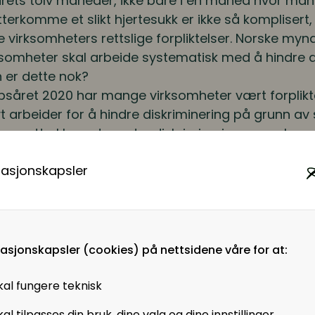
e årets tolv måneder, ikke bare i en måned hvor ma
tterkomme et slikt hjertesukk er ikke så komplisert,
e virksomheters rettslige forpliktelser. Norske my
irksomheter skal arbeide systematisk med å hindre d
 er dette nok?
såret 2020 har mange virksomheter vært forpliktet
 arbeider for å hindre diskriminering på grunn av s
jønnsuttrykk og de andre diskrimineringsgrunnlagen
 som trådte i kraft i januar 2020 ble sett på som e
masjonskapsler
inering på arbeidsplasser. Lovendringen innebære
 for å nå målet om et arbeidsliv preget av like muli
nnebærer at virksomheter må jobbe målrettet og p
diskrimineringsarbeidet. Dette omfatter for det første
masjonskapsler (cookies) på nettsidene våre for at:
es risiko for diskriminering eller andre hindre for l
l de identifiserte risikoer. Risikofaktorer kan for
kal fungere teknisk
eten med homofobiske holdninger, motforestilling
al tilpasses din bruk, dine valg og dine innstillinger