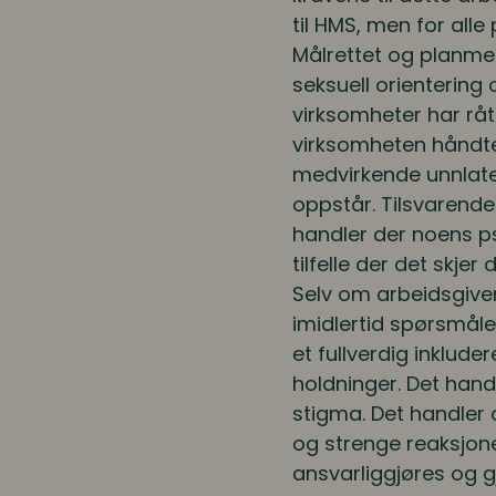
til HMS, men for alle
Målrettet og planmes
seksuell orientering 
virksomheter har råtn
virksomheten håndter
medvirkende unnlate
oppstår. Tilsvarende 
handler der noens ps
tilfelle der det skjer 
Selv om arbeidsgivers
imidlertid spørsmåle
et fullverdig inklud
holdninger. Det han
stigma. Det handler 
og strenge reaksjone
ansvarliggjøres og g