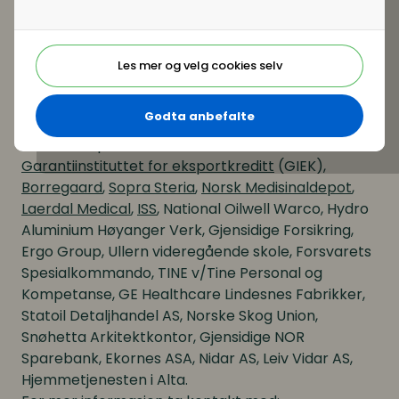
development i NBIM (Oljefondet)
Cristina Rynning, VP People and Skills
Development i Aker Solution
Les mer og velg cookies selv
Madeleine Winger, HR Norge (Komitesekretær).
Tidligere prisvinnere:
Godta anbefalte
Oljefondet,
Aars og Møller Medvind
,
Specsavers
,
Utenriksdepartementet
,
Telia
,
DNB
,
Garantiinstituttet for eksportkreditt
(GIEK),
Borregaard
,
Sopra Steria
,
Norsk Medisinaldepot
,
Laerdal Medical
,
ISS
, National Oilwell Warco, Hydro
Aluminium Høyanger Verk, Gjensidige Forsikring,
Ergo Group, Ullern videregående skole, Forsvarets
Spesialkommando, TINE v/Tine Personal og
Kompetanse, GE Healthcare Lindesnes Fabrikker,
Statoil Detaljhandel AS, Norske Skog Union,
Snøhetta Arkitektkontor, Gjensidige NOR
Sparebank, Ekornes ASA, Nidar AS, Leiv Vidar AS,
Hjemmetjenesten i Alta.