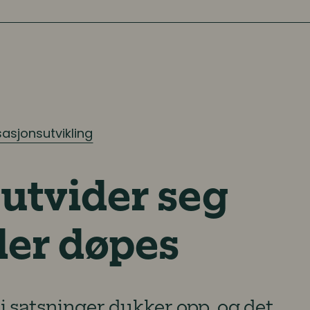
asjonsutvikling
utvider seg
tler døpes
 satsninger dukker opp, og det