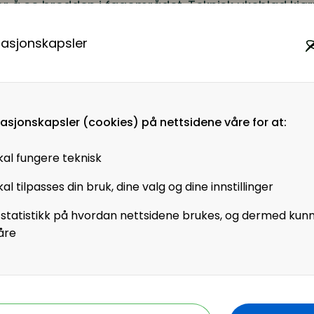
or å se bredden i fagområdet. Teknisk ukeblad kjø
ngsløse titler» blant ingeniører i 2016.
ger til nye titler
masjonskapsler
 Business Review i fjor – 21 HR-jobs for the future 
rende spenstige nye HR-titler, men redder seg inn v
må oppstå slike stillinger. Hva titlene blir i norsk
blir nok betraktelig mer nøkterne og enkle. For ekse
masjonskapsler (cookies) på nettsidene våre for at:
ller «Distraction prevention coach” ikke se dagens
r at dette kommer innen 6-7 år.
kal fungere teknisk
røver egentlig bare å lage eksempler på at det vi
al tilpasses din bruk, dine valg og dine innstillinger
når virksomheter blir mer
datadrevene
og arbeidsli
gen og tilgangen på intern data kan kollidere med
ti
 statistikk på hvordan nettsidene brukes, og dermed kun
sjon
blir viktigere. Behov for Individuell og organis
åre
 også, og
menneskelige faktorer
spiller en større r
ialiserte oppstår behovet for nye stillingstitler. Et 
. Mange HR-analytikere eller HR-system-administr
ter med GDPR-flagget, og mangler kanskje eksperter