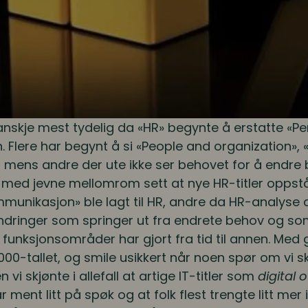
kanskje mest tydelig da «HR» begynte å erstatte «Pe
n. Flere har begynt å si «People and organization»,
r, mens andre der ute ikke ser behovet for å endre 
 vi med jevne mellomrom sett at nye HR-titler oppstå
unikasjon» ble lagt til HR, andre da HR-analyse 
endringer som springer ut fra endrete behov og som
unksjonsområder har gjort fra tid til annen. Med gl
å 2000-tallet, og smile usikkert når noen spør om vi 
i skjønte i allefall at artige IT-titler som
digital 
r ment litt på spøk og at folk flest trengte litt me