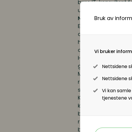
bare IT-konsultent f
undersøkelse av «Meni
Nye områder gir førin
Bruk av infor
En artikkel i Harvard
de setter opp tilsva
hvorfor de mener det 
arbeidsliv til slutt 
Vi bruker infor
Human facilitator» e
gang selv om de spå
Nettsidene s
Men den artikkelen p
Nettsidene sk
rekke nye stillinger 
ser at digitaliserin
Vi kan samle
Kreativitet og
innova
tjenestene v
karakterstyrke øker
blir så store og spes
rene GDPR-stillinger
blikket når noen vif