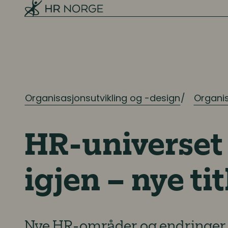
Organisasjonsutvikling og -design
Organis
HR-universet 
igjen – nye ti
Nye HR-områder og endringer i