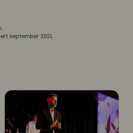
.
sert september 2021,
.
Fremtidens NRK