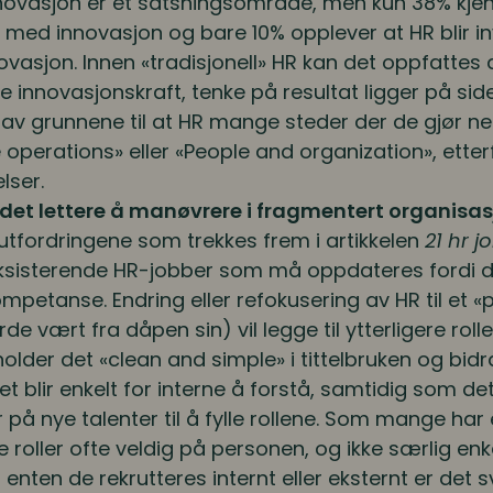
novasjon er et satsningsområde, men kun 38% kjen
med innovasjon og bare 10% opplever at HR blir in
nnovasjon. Innen «tradisjonell» HR kan det oppfattes a
e innovasjonskraft, tenke på resultat ligger på sid
 av grunnene til at HR mange steder der de gjør n
 operations» eller «People and organization», etterf
elser.
r det lettere å manøvrere i fragmentert organisa
 utfordringene som trekkes frem i artikkelen
21 hr j
ksisterende HR-jobber som må oppdateres fordi det
ompetanse. Endring eller refokusering av HR til et
 vært fra dåpen sin) vil legge til ytterligere roll
holder det «clean and simple» i tittelbruken og bidra
et blir enkelt for interne å forstå, samtidig som det 
er på nye talenter til å fylle rollene. Som mange har
oller ofte veldig på personen, og ikke særlig enkel
 enten de rekrutteres internt eller eksternt er det 