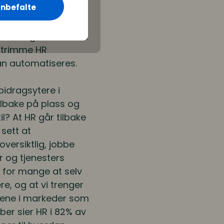
nbefalte
som kartlegger alle
med 5-7% fordi det
er seg fortere. Det
l trimme HR
an automatiseres.
 bidragsytere i
ilbake på plass og
l? At HR går tilbake
sett at
versiktlig, jobbe
r og tjenesters
t for mange at selv
e, og at vi trenger
ovene i markeder som
ber sier HR i 82% av