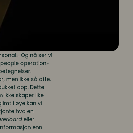
rsonal». Og nå ser vi
 «people operation»
betegnelser.
r, men ikke så ofte.
dukket opp. Dette
 ikke skaper like
imt i øye kan vi
skjønte hva en
overloard
eller
r informasjon enn