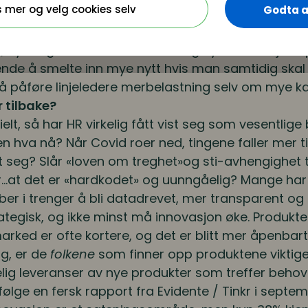
s mer og velg cookies selv
Godta a
ke arbeidsdepartementet finner man en nettside 
 etterspørsel i USA. HR-stillinger forventes å øke 
 nye fagområder innlemmes og ny informasjon spr
ende å smelte inn mye nytt hvis man samtidig ska
 å påføre linjeledere merbelastning selv om mye k
r tilbake?
ielt, så har HR virkelig fått vist seg som vesentlige
 hva nå? Når Covid roer ned, tingene faller mer t
seg? Slår «loven om treghet»og sti-avhengighet ti
ør…at det er «hardkodet» og uunngåelig? Mange har 
er i trenger å bli datadrevet, mer transparent og o
ategisk, og ikke minst må innovasjon øke. Produkte
marked er ofte kortere, og det er blitt mer åpenbar
ig, er de
folkene
som finner opp produktene viktiger
telig leveranser av nye produkter som treffer beh
følge en fersk rapport fra Evidente / Tinkr i septem