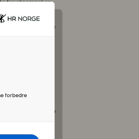
rte for eksempel en
gjør et modig grep når
ed å forklare
 kontekst og
mpel vil «Chatbot and
 lys sånn med en
l måtte oppstå en
vet endrer seg. De
llit og sikkerhet
.
ne forbedre
atorisk
olle. Og når behovene
«fersk» eksempel er
atorer flakker med
 på det internt.