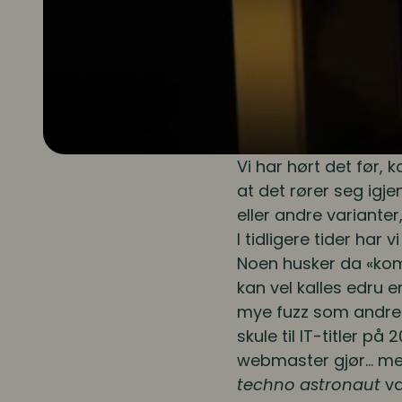
Vi har hørt det før, 
at det rører seg igje
eller andre variante
I tidligere tider har
Noen husker da «komm
kan vel kalles edru 
mye fuzz som andre f
skule til IT-titler p
webmaster gjør… men v
techno astronaut
va