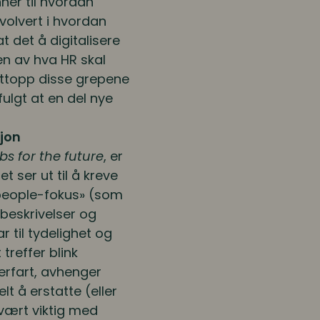
ner til hvordan
volvert i hvordan
t det å digitalisere
en av hva HR skal
ettopp disse grepene
ulgt at en del nye
sjon
obs for the future
, er
 ser ut til å kreve
 «people-fokus» (som
ebeskrivelser og
r til tydelighet og
treffer blink
 erfart, avhenger
t å erstatte (eller
svært viktig med