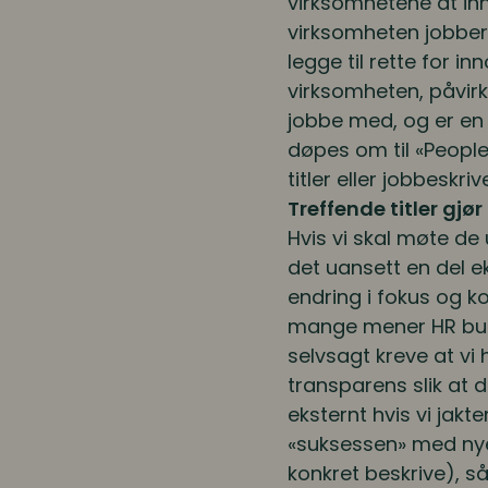
virksomhetene at in
virksomheten jobber 
legge til rette for i
virksomheten, påvirk
jobbe med, og er en
døpes om til «People
titler eller jobbeskriv
Treffende titler gjø
Hvis vi skal møte de
det uansett en del e
endring i fokus og k
mange mener HR burde
selvsagt kreve at vi 
transparens slik at d
eksternt hvis vi jakt
«suksessen» med nye r
konkret beskrive), så