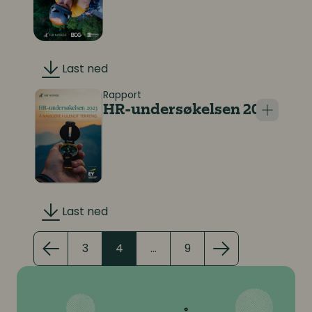
Last ned
Rapport
HR-undersøkelsen 2023
Last ned
3
4
…
9
Forrige side
side 3
side 4
side 9
(siste side)
Neste side