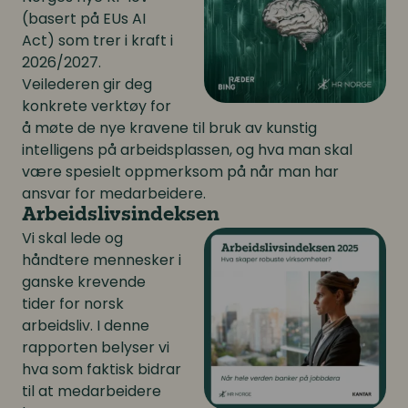
(basert på EUs AI
Act) som trer i kraft i
2026/2027.
Veilederen gir deg
konkrete verktøy for
å møte de nye kravene til bruk av kunstig
intelligens på arbeidsplassen, og hva man skal
være spesielt oppmerksom på når man har
ansvar for medarbeidere.
Arbeidslivsindeksen
Vi skal lede og
håndtere mennesker i
ganske krevende
tider for norsk
arbeidsliv. I denne
rapporten belyser vi
hva som faktisk bidrar
til at medarbeidere