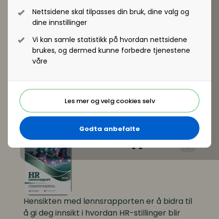
kompetansemangel
Nettsidene skal tilpasses din bruk, dine valg og
dine innstillinger
Vi kan samle statistikk på hvordan nettsidene
brukes, og dermed kunne forbedre tjenestene
våre
Rapporten gir innsikt i hva virksomheter gjør
for å ivareta kompetanse, hvorfor
kompetanseutvikling er viktig.
Les mer og velg cookies selv
Last ned
Godta anbefalte
Rapport
HR Lønnsrapport 2024
Hensikten med lønnsrapporten er å bidra til
å gi deg innsikt i hvordan HR-stillinger blir