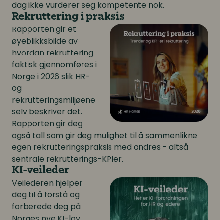
dag ikke vurderer seg kompetente nok.
Rekruttering i praksis
Rapporten gir et
øyeblikksbilde av
hvordan rekruttering
faktisk gjennomføres i
Norge i 2026 slik HR-
og
rekrutteringsmiljøene
selv beskriver det.
Rapporten gir deg
også tall som gir deg mulighet til å sammenlikne
egen rekrutteringspraksis med andres - altså
sentrale rekrutterings-KPIer.
KI-veileder
Veilederen hjelper
deg til å forstå og
forberede deg på
Norges nye KI-lov