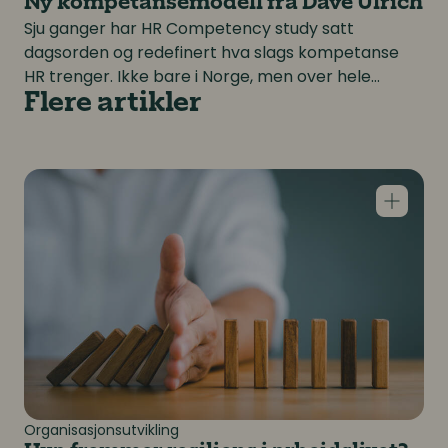
Ny kompetansemodell fra Dave Ulrich
Sju ganger har HR Competency study satt
dagsorden og redefinert hva slags kompetanse
HR trenger. Ikke bare i Norge, men over hele
verden. Nå lanseres runde åtte. HR Norge er
Flere artikler
partner, har deltatt aktivt i utformingsprosessen
og har koordinert på europeisk nivå.
Hva fremmer resiliens i arbeidslivet?
Organisasjonsutvikling