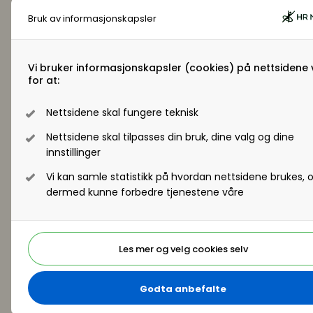
Bruk av informasjonskapsler
Last ned
Respondentene vurderte 32 ledelsesområder, og
ble bedt om å vurdere organisasjonens
Vi bruker informasjonskapsler (cookies) på nettsidene 
for at:
nåværende evne og hvert emnes fremtidige
betydning. Ved å kombinere
Nettsidene skal fungere teknisk
For mer informasjon, kontakt
Even Bolstad
Nettsidene skal tilpasses din bruk, dine valg og dine
Daglig leder HR Norge, styremedlem WFPMA og
innstillinger
medlem av styringsgruppen for undersøkelsen
Vi kan samle statistikk på hvordan nettsidene brukes, 
even.bolstad@hrnorge.no
dermed kunne forbedre tjenestene våre
Børge Kristoffersen
Managing partner BCG Norway,
Les mer og velg cookies selv
Kristoffersen.Borge@bcg.com
Statement fra Even Bolstad
Godta anbefalte