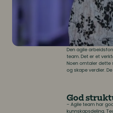
Den agile arbeidsfo
team. Det er et verk
Noen omtaler dette s
og skape verdier. De
God strukt
– Agile team har go
kunnskapsdeling. Te