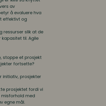
tvers av
betyr å evaluere hva
 effektivt og
g ressurser slik at de
kapasitet til. Agile
, stoppe et prosjekt
sjekter fortsette?
initiativ, prosjekter
e prosjektet fordi vi
et misforhold med
av egne mål.