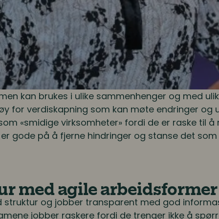
rmen kan brukes i ulike sammenhenger og med uli
tøy for verdiskapning som kan møte endringer og utv
om «smidige virksomheter» fordi de er raske til å 
 er gode på å fjerne hindringer og stanse det som 
ur med agile arbeidsformer
d struktur og jobber transparent med god informas
amene jobber raskere fordi de trenger ikke å spør