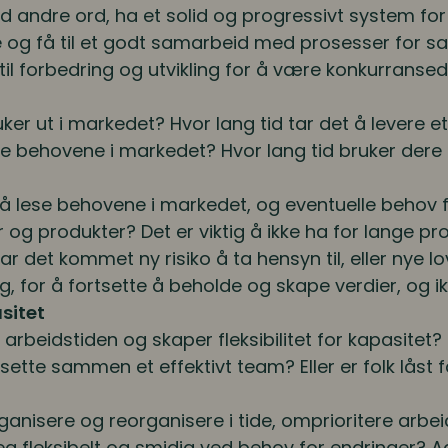
ed andre ord, ha et solid og progressivt system for
 og få til et godt samarbeid med prosesser for s
il forbedring og utvikling for å være konkurransed
ker ut i markedet? Hvor lang tid tar det å levere et
e behovene i markedet? Hvor lang tid bruker dere p
å lese behovene i markedet, og eventuelle behov 
er og produkter? Det er viktig å ikke ha for lange pr
Har det kommet ny risiko å ta hensyn til, eller nye
g, for å fortsette å beholde og skape verdier, og i
asitet
arbeidstiden og skaper fleksibilitet for kapasitet? 
sette sammen et effektivt team? Eller er folk låst f
anisere og reorganisere i tide, omprioritere arbe
g fleksibelt og smidig ved behov for endringer? Agi