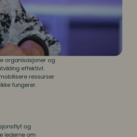
ke organisasjoner og
ikling effektivt.
mobilisere ressurser
ikke fungerer.
jonsflyt og
re lederne om