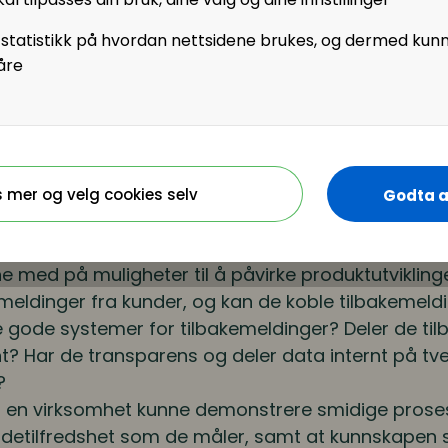
 statistikk på hvordan nettsidene brukes, og dermed kun
åre
et egentlig at en virksomhet
r å vurdere om en organisasjon er agil, så ville hun 
s mer og velg cookies selv
Godta a
kundene sine og markedet? Har de nok undersøkelser
egrupper og hos potensielle kunder? Samarbeider
e med på muligheter til å påvirke produktutviklinge
emeldinger fra kunder, og kan de koble tilbakemeldi
e gode systemer for tilbakemeldinger? Deler de ti
t? Har de transparens og deler data internt på tv
?
å en virksomhet kunne demonstrere smidige pros
ndetilfredshet som de måler, samt at kunnskapen