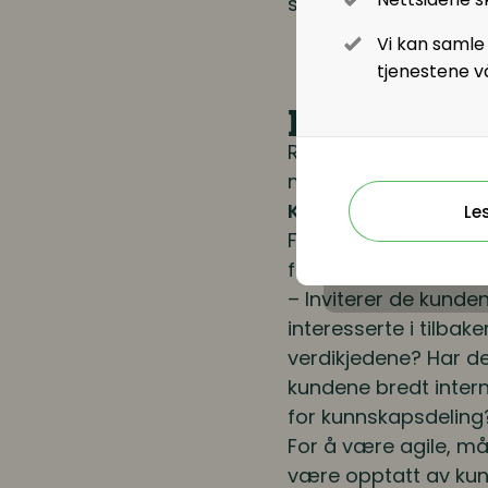
skattemyndigheter.
Vi kan samle
tjenestene v
Hva betyr d
Riina forteller at fo
momenter:
Kundeforhold
Le
Forstår de virkelig 
forskjellene i kund
– Inviterer de kunden
interesserte i tilbak
verdikjedene? Har d
kundene bredt intern
for kunnskapsdeling
For å være agile, m
være opptatt av ku