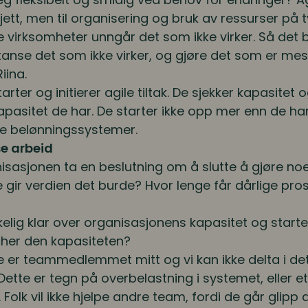
udsjett, men til organisering og bruk av ressurser på 
e virksomheter unngår det som ikke virker. Så det 
stanse det som ikke virker, og gjøre det som er mest
iina.
ter og initierer agile tiltak. De sjekker kapasitet o
kapasitet de har. De starter ikke opp mer enn de har 
e belønningssystemer.
e arbeid
isasjonen ta en beslutning om å slutte å gjøre noe
kke gir verdien det burde? Hvor lenge får dårlige pro
elig klar over organisasjonens kapasitet og starter 
her den kapasiteten?
e er teammedlemmet mitt og vi kan ikke delta i dett
 Dette er tegn på overbelastning i systemet, eller 
Folk vil ikke hjelpe andre team, fordi de går glipp 