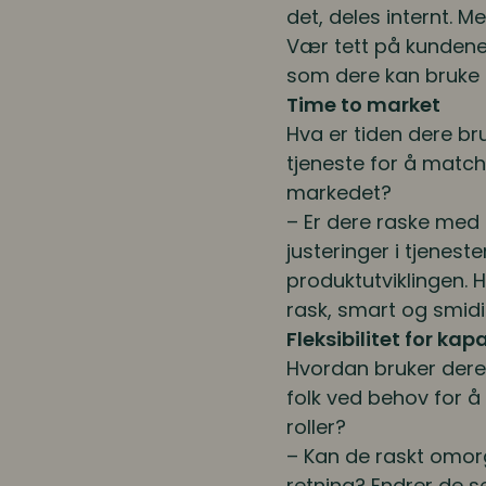
det, deles internt. M
Vær tett på kundene
som dere kan bruke t
Time to market
Hva er tiden dere bru
tjeneste for å match
markedet?
– Er dere raske med 
justeringer i tjenest
produktutviklingen. 
rask, smart og smidi
Fleksibilitet for kap
Hvordan bruker dere 
folk ved behov for å 
roller?
– Kan de raskt omorg
retning? Endrer de se