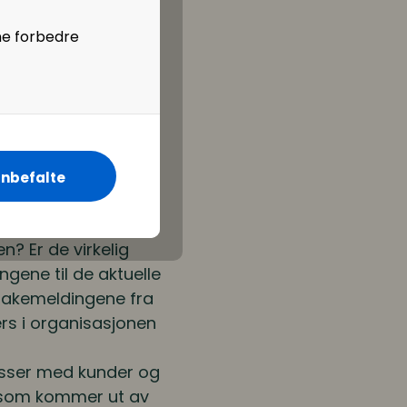
ne forbedre
 er agil?
sett på følgende
nbefalte
 til å forstå
 de mye med kunden?
n? Er de virkelig
ngene til de aktuelle
lbakemeldingene fra
ers i organisasjonen
esser med kunder og
 som kommer ut av