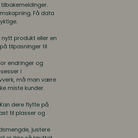
 tilbakemeldinger.
amskapning. Få data
yktige.
 nytt produkt eller en
å tilpasninger til
for endringer og
osesser i
 lovverk, må man være
kke miste kunder.
Kan dere flytte på
ast til plasser og
idsmengde, justere
l er ikke så knyttet