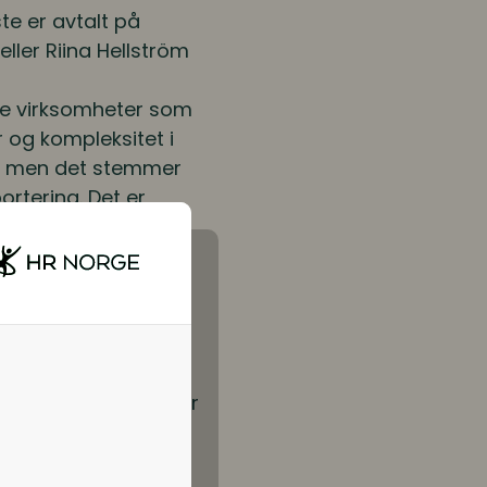
ste er avtalt på
eller Riina Hellström
alle virksomheter som
r og kompleksitet i
er, men det stemmer
ortering. Det er
utninger.
ar raske og
indre bortkastet
 tilpasningsevne,
arkedet, og økt
håndtere utfordringer
i markedet. Riina
 i Finland- finske