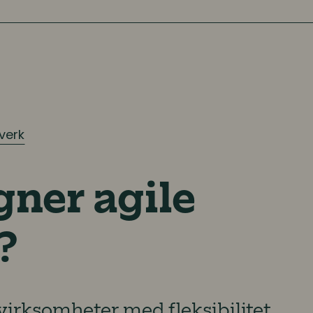
verk
gner agile
?
virksomheter med fleksibilitet