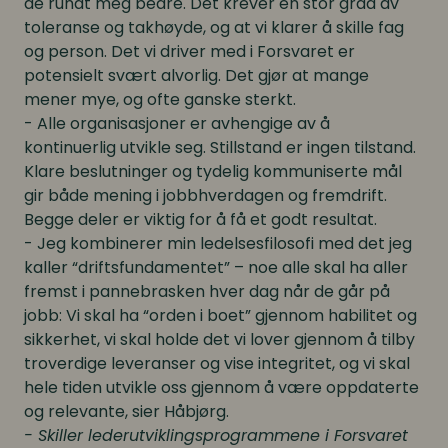
de rundt meg bedre. Det krever en stor grad av
toleranse og takhøyde, og at vi klarer å skille fag
og person. Det vi driver med i Forsvaret er
potensielt svært alvorlig. Det gjør at mange
mener mye, og ofte ganske sterkt.
- Alle organisasjoner er avhengige av å
kontinuerlig utvikle seg. Stillstand er ingen tilstand.
Klare beslutninger og tydelig kommuniserte mål
gir både mening i jobbhverdagen og fremdrift.
Begge deler er viktig for å få et godt resultat.
- Jeg kombinerer min ledelsesfilosofi med det jeg
kaller “driftsfundamentet” – noe alle skal ha aller
fremst i pannebrasken hver dag når de går på
jobb: Vi skal ha “orden i boet” gjennom habilitet og
sikkerhet, vi skal holde det vi lover gjennom å tilby
troverdige leveranser og vise integritet, og vi skal
hele tiden utvikle oss gjennom å være oppdaterte
og relevante, sier Håbjørg.
- Skiller lederutviklingsprogrammene i Forsvaret