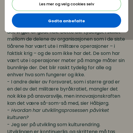
som allerede befinner seg i samfunnet rundt oss,
Les mer og velg cookies selv
men heller lager våre egne.
- Forsvaret har i liten grad noen bunnlinje eller
Godta anbefalte
kunder som kan korrigere oss eller fortelle oss om
det vi gjør er godt nok. Dette blir tydeligst i skillet
mellom de delene av organisasjonen som i de siste
tiårene har vært ute i militære operasjoner – i
faktisk krig – og de som ikke har det. De som har
vært ute i operasjoner møter på mange måter sin
bunnlinje der. Det blir raskt tydelig for alle og
enhver hva som fungerer og ikke.
- I andre deler av Forsvaret, som i større grad er
en del av det militære byråkratiet, mangler det
nok ikke på ansvarsvilje, men innovasjonskraften
kan det være så-som-så med, sier Håbjørg.
- Hvordan
har utviklingsprosessen påvirket
kulturen?
- Jeg ser på utvikling som kulturendring.
Utviklingen er kontinuerlig, og skrittene må tas