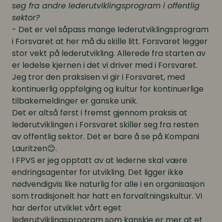
seg fra andre lederutviklingsprogram i offentlig
sektor?
- Det er vel såpass mange lederutviklingsprogram
i Forsvaret at her må du skille litt. Forsvaret legger
stor vekt på lederutvikling. Allerede fra starten av
er ledelse kjernen i det vi driver med i Forsvaret.
Jeg tror den praksisen vi gir i Forsvaret, med
kontinuerlig oppfølging og kultur for kontinuerlige
tilbakemeldinger er ganske unik.
Det er altså først i fremst gjennom praksis at
lederutviklingen i Forsvaret skiller seg fra resten
av offentlig sektor. Det er bare å se på Kompani
Lauritzen😊.
I FPVS er jeg opptatt av at lederne skal være
endringsagenter for utvikling. Det ligger ikke
nødvendigvis like naturlig for alle i en organisasjon
som tradisjonelt har hatt en forvaltningskultur. Vi
har derfor utviklet vårt eget
lederutviklingsprogram som kanskje er mer at et