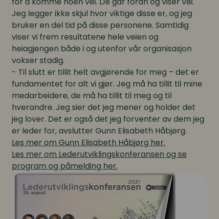
for å komme noen vei. De går foran og viser vei.
Jeg legger ikke skjul hvor viktige disse er, og jeg
bruker en del tid på disse personene. Samtidig
viser vi frem resultatene hele veien og
heiagjengen både i og utenfor vår organisasjon
vokser stadig.
- Til slutt er tillit helt avgjørende for meg – det er
fundamentet for alt vi gjør. Jeg må ha tillit til mine
medarbeidere, de må ha tillit til meg og til
hverandre. Jeg sier det jeg mener og holder det
jeg lover. Det er også det jeg forventer av dem jeg
er leder for, avslutter Gunn Elisabeth Håbjørg.
Les mer om Gunn Elisabeth Håbjørg her.
Les mer om Lederutviklingskonferansen og se
program og påmelding her.