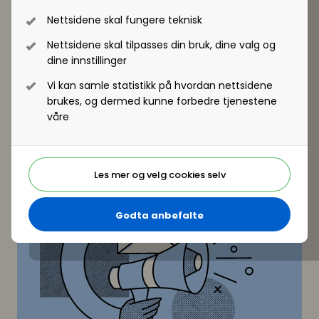
kompetanse og verktøy som hjelper deg å
Nettsidene skal fungere teknisk
utvikle virksomheten strategisk for
Nettsidene skal tilpasses din bruk, dine valg og
fremtiden og praktisk i arbeidshverdagen.
dine innstillinger
Vi kan samle statistikk på hvordan nettsidene
Her kan du lese om medlemskap og
brukes, og dermed kunne forbedre tjenestene
fordeler
våre
Les mer og velg cookies selv
Godta anbefalte