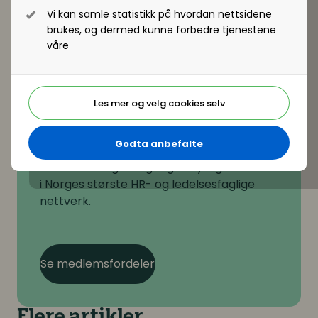
Vi kan samle statistikk på hvordan nettsidene
brukes, og dermed kunne forbedre tjenestene
våre
Majlen Jasari
Fagansvarlig produktutvikling
+47 454 42 714
majlen.jasari@hrnorge.no
Les mer og velg cookies selv
Fortsatt ikke medlem?
Godta anbefalte
Bli medlem og få tilgang til nyttige fordeler
i Norges største HR- og ledelsesfaglige
nettverk.
Se medlemsfordeler
Flere artikler