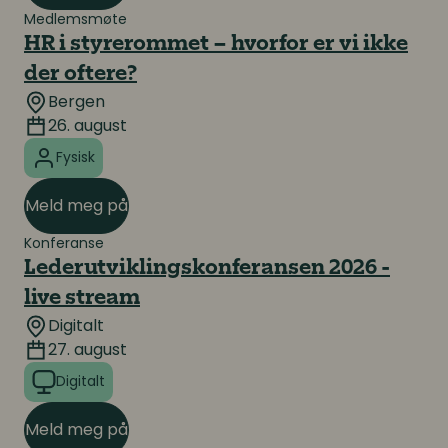
Medlemsmøte
HR i styrerommet – hvorfor er vi ikke
der oftere?
Bergen
26. august
Fysisk
Meld meg på
Konferanse
Lederutviklingskonferansen 2026 -
live stream
Digitalt
27. august
Digitalt
Meld meg på