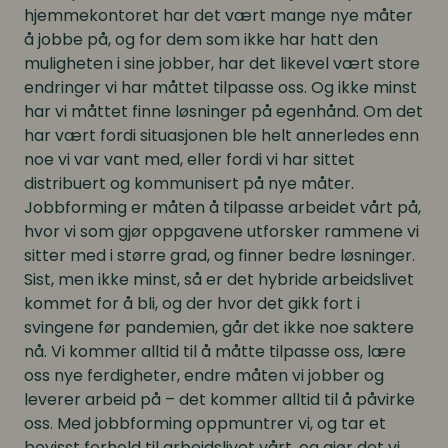
hjemmekontoret har det vært mange nye måter
å jobbe på, og for dem som ikke har hatt den
muligheten i sine jobber, har det likevel vært store
endringer vi har måttet tilpasse oss. Og ikke minst
har vi måttet finne løsninger på egenhånd. Om det
har vært fordi situasjonen ble helt annerledes enn
noe vi var vant med, eller fordi vi har sittet
distribuert og kommunisert på nye måter.
Jobbforming er måten å tilpasse arbeidet vårt på,
hvor vi som gjør oppgavene utforsker rammene vi
sitter med i større grad, og finner bedre løsninger.
Sist, men ikke minst, så er det hybride arbeidslivet
kommet for å bli, og der hvor det gikk fort i
svingene før pandemien, går det ikke noe saktere
nå. Vi kommer alltid til å måtte tilpasse oss, lære
oss nye ferdigheter, endre måten vi jobber og
leverer arbeid på – det kommer alltid til å påvirke
oss. Med jobbforming oppmuntrer vi, og tar et
bevisst forhold til arbeidslivet vårt, og gjør det vi