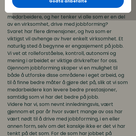
Godta anbefalte
jobbforming?
Noen vil kanskje spørre seg hvorfor man skal la
medarbeidere, og her tenker vi alle som er en del
av en virksomhet, drive med jobbforming?
Svaret har flere dimensjoner, og hva som er
viktigst vil avhenge av hver enkelt virksomhet. Et
naturlig sted å begynne er engasjement på jobb.
Vi vet at rolleforståelse, kontroll, autonomi og
mening i arbeidet er viktige drivkrefter for oss.
Gjennom jobbforming skaper vi en mulighet til
både å utforske disse områdene i eget arbeid, og
til å finne bedre måter å gjøre det på, slik at vi som
medarbeidere kan levere bedre prestasjoner,
samtidig som vi har det bedre på jobb.
Videre har vi, som nevnt innledningsvis, vært
gjennom et par år hvor svært mange av oss har
vært nødt til å drive med jobbforming, i en eller
annen form, selv om det kanskje ikke er det vi har
tenkt på det som. For de som har jobbet på