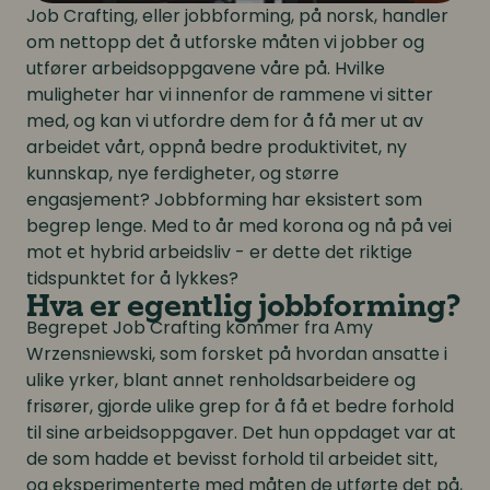
Job Crafting, eller jobbforming, på norsk, handler
om nettopp det å utforske måten vi jobber og
utfører arbeidsoppgavene våre på. Hvilke
muligheter har vi innenfor de rammene vi sitter
med, og kan vi utfordre dem for å få mer ut av
arbeidet vårt, oppnå bedre produktivitet, ny
kunnskap, nye ferdigheter, og større
engasjement? Jobbforming har eksistert som
begrep lenge. Med to år med korona og nå på vei
mot et hybrid arbeidsliv - er dette det riktige
tidspunktet for å lykkes?
Hva er egentlig jobbforming?
Begrepet Job Crafting kommer fra Amy
Wrzensniewski, som forsket på hvordan ansatte i
ulike yrker, blant annet renholdsarbeidere og
frisører, gjorde ulike grep for å få et bedre forhold
til sine arbeidsoppgaver. Det hun oppdaget var at
de som hadde et bevisst forhold til arbeidet sitt,
og eksperimenterte med måten de utførte det på,