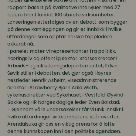
holder direktørene våkne om natten?», som er en
rapport basert på kvalitative intervjuer med 27
ledere blant landet 100 største virksomheter.
Lanseringen etterfølges av en debatt, som bygger
på denne kartleggingen og gir et innblikk i hvilke
utfordringer som opptar norske toppledere
akkurat nå.
I panelet møter vi representanter fra politikk,
næringsliv og offentlig sektor. Statssekretær i
Arbeids- og inkluderingsdepartementet, Edvin
Søvik stiller i debatten, det gjør også Høyres
nestleder Henrik Asheim, viseadministrerende
direktør i Strawberry Bjørn Arild Wisth,
sykehusdirektør ved Sykehuset i Vestfold, Øyvind
Bakke og HR Norges daglige leder Even Bolstad.
– Gjennom våre undersøkelser får vi unik innsikt i
hvilke utfordringer virksomhetene står overfor.
Arendalsuka gir oss en viktig arena for å løfte
denne kunnskapen inn i den politiske agendaen.