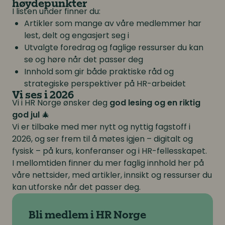
høydepunkter
I listen under finner du:
Artikler som mange av våre medlemmer har
lest, delt og engasjert seg i
Utvalgte foredrag og faglige ressurser du kan
se og høre når det passer deg
Innhold som gir både praktiske råd og
strategiske perspektiver på HR-arbeidet
Vi ses i 2026
Vi i HR Norge ønsker deg
god lesing og en riktig
god jul
🎄
Vi er tilbake med mer nytt og nyttig fagstoff i
2026, og ser frem til å møtes igjen – digitalt og
fysisk – på kurs, konferanser og i HR-fellesskapet.
I mellomtiden finner du mer faglig innhold her på
våre nettsider, med artikler, innsikt og ressurser du
kan utforske når det passer deg.
Bli medlem i HR Norge