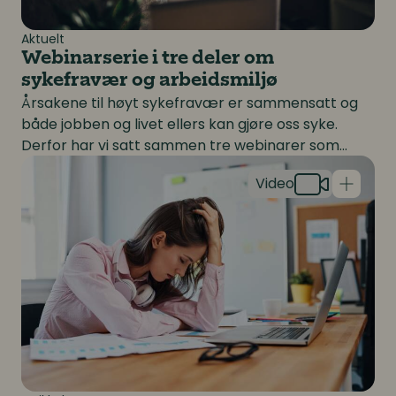
Aktuelt
Webinarserie i tre deler om
sykefravær og arbeidsmiljø
Årsakene til høyt sykefravær er sammensatt og
både jobben og livet ellers kan gjøre oss syke.
Derfor har vi satt sammen tre webinarer som
Høytfungerende utbrenthet - en utbredt og usynlig utf
belyser ulike aspekter ved sykefravær og
arbeidsmiljø. Det første webinaret tok for seg
pårørenderollen, og ga et innblikk i hvordan det er
å være pårørende, tips til å håndtere denne
oppgaven og hva virksomheten kan gjøre. Se
webinaret her!