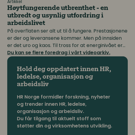
Artikkel
Høytfungerende utbrenthet - en
utbredt og usynlig utfordring i
arbeidslivet
På overflaten ser alt ut til å fungere. Prestasjonene
er der og leveransene kommer. Men på innsiden
er det uro og kaos. Til tross for at energinivået er
tappet, kjører man på og presser seg til å levere.
Du kan se flere foredrag i vårt videoarkiv.
Hold deg oppdatert innen HR,
ledelse, organisasjon og
arbeidsliv
HR Norge formidler forskning, nyheter
og trender innen HR, ledelse,
organisasjon og arbeidsliv.
Du får tilgang til aktuelt stoff som
støtter din og virksomhetens utvikling.