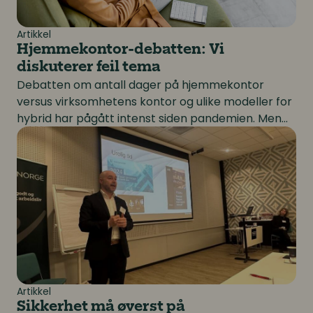
Artikkel
Hjemmekontor-debatten: Vi
diskuterer feil tema
Debatten om antall dager på hjemmekontor
versus virksomhetens kontor og ulike modeller for
hybrid har pågått intenst siden pandemien. Men
Sikkerhet må øverst på virksomhetenes agenda
fokuserer vi på helt feil ting i diskusjonen? Ifølge
Margaret Heffernan gjør vi det.
Artikkel
Sikkerhet må øverst på