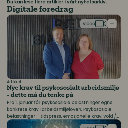
jobbe med HR.
Du kan lese flere artikler i vårt nyhetsarkiv.
Digitale foredrag
Nye krav til psykososialt arbeidsmiljø - dette må du t
Artikkel
Nye krav til psykososialt arbeidsmiljø
- dette må du tenke på
Fra 1. januar får psykososiale belastninger egne
konkrete krav i arbeidsmiljøloven. Psykososiale
belastninger – tidspress, emosjonelle krav, vold /
HRs avgjørende rolle i møte med digitale sikkerhetstru
trusler og uklare forventninger – får samme