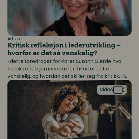
Artikkel
Kritisk refleksjon i lederutvikling –
hvorfor er det så vanskelig?
I dette foredraget forklarer Susann Gjerde hva
kritisk refleksjon innebærer, hvorfor det er
vanskelig, og hvordan det skiller seg fra kritikk. Hun
Webinarserie i tre deler om sykefravær og arbeidsmil
gir tips om hvordan vi bedre kan håndtere
ubehaget ved kritisk refleksjon slik at vi kan skape
lederutviklingsprogrammer som er mer i tråd med
det vi ønsker å utvikle.