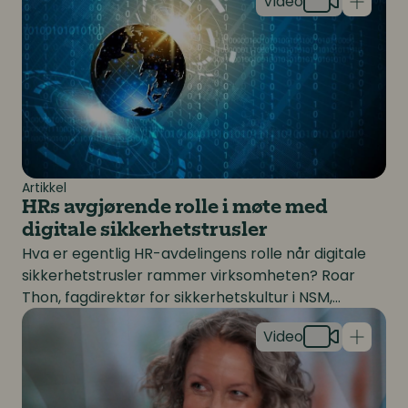
tyngde som støy og kjemikalier.
Artikkel
HRs avgjørende rolle i møte med
digitale sikkerhetstrusler
Hva er egentlig HR-avdelingens rolle når digitale
sikkerhetstrusler rammer virksomheten? Roar
Thon, fagdirektør for sikkerhetskultur i NSM,
Kritisk refleksjon i lederutvikling – hvorfor er det så va
understreker at det er for sent å utvikle strategier
og lære prosedyrer når trusselen er et faktum.