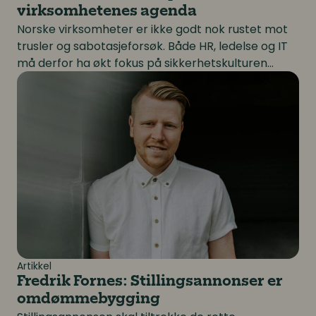
virksomhetenes agenda
Norske virksomheter er ikke godt nok rustet mot
trusler og sabotasjeforsøk. Både HR, ledelse og IT
må derfor ha økt fokus på sikkerhetskulturen
Fredrik Fornes: Stillingsannonser er omdømmebyggin
fremover.
Artikkel
Fredrik Fornes: Stillingsannonser er
omdømmebygging