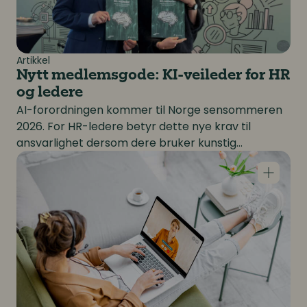
Artikkel
Nytt medlemsgode: KI-veileder for HR
og ledere
AI-forordningen kommer til Norge sensommeren
2026. For HR-ledere betyr dette nye krav til
ansvarlighet dersom dere bruker kunstig
Hjemmekontor-debatten: Vi diskuterer feil tema
intelligens i ansattprosessene. HR Norge har
utviklet en veileder som hjelper dere å forstå hva
som gjelder.