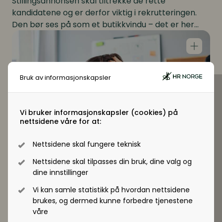
Stillingsannonsen skal tiltrekke de rette
kandidatene og er derfor viktig i rekrutteringen.
Den bør ses på som et butikkvindu – det er her
Lavere sykefravær: tips og råd til HR og ledere
kandidater danner sitt førsteinntrykk av
virksomheten. En god stillingsannonse skal
reflektere bedriftens verdier, kultur og
forventninger.
Bruk av informasjonskapsler
Vi bruker informasjonskapsler (cookies) på
nettsidene våre for at:
Nettsidene skal fungere teknisk
Nettsidene skal tilpasses din bruk, dine valg og
Artikkel
dine innstillinger
Lavere sykefravær: tips og råd til HR
Vi kan samle statistikk på hvordan nettsidene
og ledere
brukes, og dermed kunne forbedre tjenestene
For at ledere skal lykkes med oppdraget å få ned
våre
sykefraværet er det viktig med en generell og