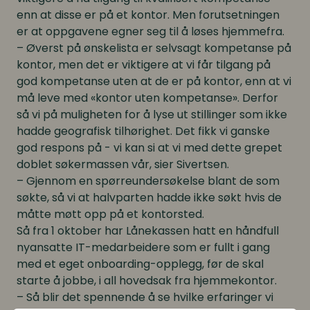
enn at disse er på et kontor. Men forutsetningen
er at oppgavene egner seg til å løses hjemmefra.
– Øverst på ønskelista er selvsagt kompetanse på
kontor, men det er viktigere at vi får tilgang på
god kompetanse uten at de er på kontor, enn at vi
må leve med «kontor uten kompetanse». Derfor
så vi på muligheten for å lyse ut stillinger som ikke
hadde geografisk tilhørighet. Det fikk vi ganske
god respons på - vi kan si at vi med dette grepet
doblet søkermassen vår, sier Sivertsen.
– Gjennom en spørreundersøkelse blant de som
søkte, så vi at halvparten hadde ikke søkt hvis de
måtte møtt opp på et kontorsted.
Så fra 1 oktober har Lånekassen hatt en håndfull
nyansatte IT-medarbeidere som er fullt i gang
med et eget onboarding-opplegg, før de skal
starte å jobbe, i all hovedsak fra hjemmekontor.
– Så blir det spennende å se hvilke erfaringer vi