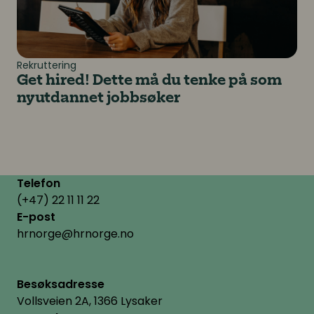
Rekruttering
Get hired! Dette må du tenke på som
nyutdannet jobbsøker
Telefon
(+47) 22 11 11 22
E-post
hrnorge@hrnorge.no
Besøksadresse
Vollsveien 2A, 1366 Lysaker