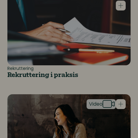
Rekruttering
Rekruttering i praksis
Get hired! Dette må du tenke på som nyutdannet job