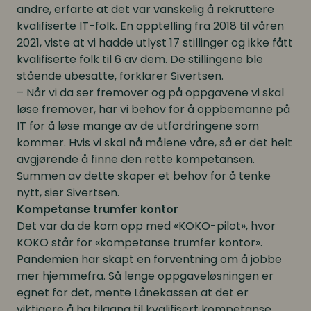
andre, erfarte at det var vanskelig å rekruttere
kvalifiserte IT-folk. En opptelling fra 2018 til våren
2021, viste at vi hadde utlyst 17 stillinger og ikke fått
kvalifiserte folk til 6 av dem. De stillingene ble
stående ubesatte, forklarer Sivertsen.
– Når vi da ser fremover og på oppgavene vi skal
løse fremover, har vi behov for å oppbemanne på
IT for å løse mange av de utfordringene som
kommer. Hvis vi skal nå målene våre, så er det helt
avgjørende å finne den rette kompetansen.
Summen av dette skaper et behov for å tenke
nytt, sier Sivertsen.
Kompetanse trumfer kontor
Det var da de kom opp med «KOKO-pilot», hvor
KOKO står for «kompetanse trumfer kontor».
Pandemien har skapt en forventning om å jobbe
mer hjemmefra. Så lenge oppgaveløsningen er
egnet for det, mente Lånekassen at det er
viktigere å ha tilgang til kvalifisert kompetanse