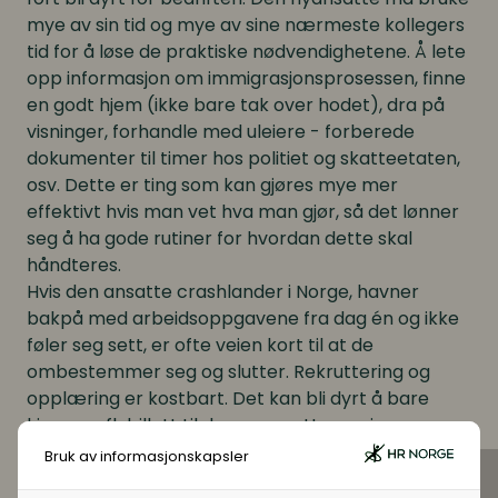
mye av sin tid og mye av sine nærmeste kollegers
tid for å løse de praktiske nødvendighetene. Å lete
opp informasjon om immigrasjonsprosessen, finne
en godt hjem (ikke bare tak over hodet), dra på
visninger, forhandle med uleiere - forberede
dokumenter til timer hos politiet og skatteetaten,
osv. Dette er ting som kan gjøres mye mer
effektivt hvis man vet hva man gjør, så det lønner
seg å ha gode rutiner for hvordan dette skal
håndteres.
Hvis den ansatte crashlander i Norge, havner
bakpå med arbeidsoppgavene fra dag én og ikke
føler seg sett, er ofte veien kort til at de
ombestemmer seg og slutter. Rekruttering og
opplæring er kostbart. Det kan bli dyrt å bare
kjøpe en flybillett til den nyansatte og si
velkommen.
Bruk av informasjonskapsler
På lang sikt vil crashlandinger føre til dårlig rykte