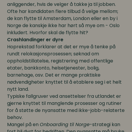
anliggender, hvis de velger å takke ja til jobben.
Ofte har kandidaten flere tilbud å velge mellom;
de kan flytte til Amsterdam, London eller en by i
Norge de kanskje ikke har hørt så mye om - Oslo
inkludert. Hvorfor skal de flytte hit?
Crashlandinger er dyre
Hoprekstad forklarer at det er mye å tenke på
rundt relokasjonsprosessen; søknad om
oppholdstillatelse, registrering med offentlige
etater, bankkonto, helsetjenester, bolig,
barnehage, osv. Det er mange praktiske
nødvendigheter knyttet til å etablere seg i et helt
nytt land.
Typiske fallgruver ved ansettelser fra utlandet er
gjerne knyttet til manglende prosesser og rutiner
for å støtte de nyansatte med ikke-jobb-relaterte
behov.
Mangel på en
Onboarding til Norge
-strategi kan
fort bli dyrt for bedriften. Den nyansatte må bruke