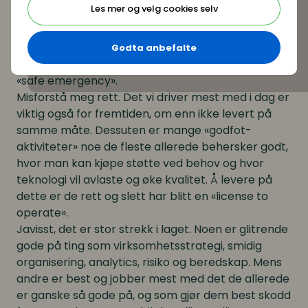
Les mer og velg cookies selv
enn det organisasjonen presterer totalt sett. Med
det kultur for å lage systemer og dyrke «ordning
og reda» mer enn å dyrke frem en endringskultur
Godta anbefalte
som lever godt med destabilisering og dyrker
«safe emergency».
Misforstå meg rett. Det vi driver mest med i dag er
viktig også for fremtiden, om enn ikke levert på
samme måte. Dessuten er mange «godfot-
aktiviteter» noe de fleste allerede behersker godt,
hvor man kan kjøpe støtte ved behov og hvor
teknologi vil avlaste og øke kvalitet. Å levere på
dette er de rett og slett har blitt en «license to
operate».
Javisst, det er stor strekk i laget. Noen er glitrende
gode på ting som virksomhetsstrategi, smidig
organisering, analytics, risiko og beredskap. Mens
andre er best og jobber mest med det de allerede
er ganske så gode på, og som gjør dem best skodd