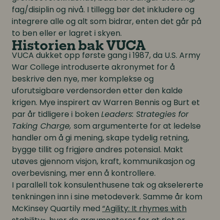
fag/disiplin og nivå. I tillegg bør det inkludere og
integrere alle og alt som bidrar, enten det går på
to ben eller er lagret i skyen.
Historien bak VUCA
VUCA dukket opp første gang i 1987, da U.S. Army
War College introduserte akronymet for å
beskrive den nye, mer komplekse og
uforutsigbare verdensorden etter den kalde
krigen. Mye inspirert av Warren Bennis og Burt et
par år tidligere i boken
Leaders: Strategies for
Taking Charge,
som argumenterte for at ledelse
handler om å gi mening, skape tydelig retning,
bygge tillit og frigjøre andres potensial. Makt
utøves gjennom visjon, kraft, kommunikasjon og
overbevisning, mer enn å kontrollere.
I parallell tok konsulenthusene tak og akselererte
tenkningen inn i sine metodeverk. Samme år kom
McKinsey Quartily med
“Agility: It rhymes with