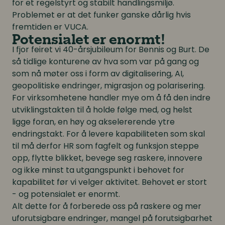
for et regelstyrt og stabilt handlingsmiljø.
Problemet er at det funker ganske dårlig hvis
fremtiden er VUCA.
Potensialet er enormt!
I fjor feiret vi 40-årsjubileum for Bennis og Burt. De
så tidlige konturene av hva som var på gang og
som nå møter oss i form av digitalisering, AI,
geopolitiske endringer, migrasjon og polarisering.
For virksomhetene handler mye om å få den indre
utviklingstakten til å holde følge med, og helst
ligge foran, en høy og akselererende ytre
endringstakt. For å levere kapabiliteten som skal
til må derfor HR som fagfelt og funksjon steppe
opp, flytte blikket, bevege seg raskere, innovere
og ikke minst ta utgangspunkt i behovet for
kapabilitet før vi velger aktivitet. Behovet er stort
- og potensialet er enormt.
Alt dette for å forberede oss på raskere og mer
uforutsigbare endringer, mangel på forutsigbarhet