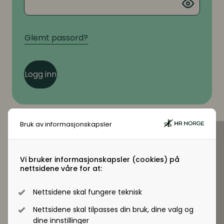
Glemt passord?
Logg inn
Bruk av informasjonskapsler
Virksomhetsmedlem?
Vi bruker informasjonskapsler (cookies) på
nettsidene våre for at:
Jobber du i en virksomhet som er
virksomhetsmedlem i HR Norge får alle
Nettsidene skal fungere teknisk
ansatte tilgang til +artikler og andre
medlemsfordeler.
Nettsidene skal tilpasses din bruk, dine valg og
dine innstillinger