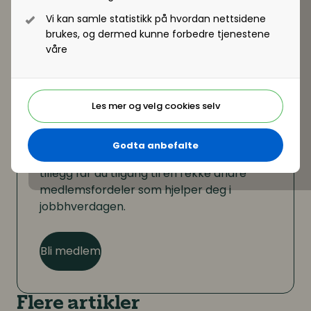
Vi kan samle statistikk på hvordan nettsidene
Registrer deg - Få tilgang
brukes, og dermed kunne forbedre tjenestene
våre
Les mer og velg cookies selv
Er du ikke medlem?
Godta anbefalte
Som medlem kan du lese hele artikkelen. I
tillegg får du tilgang til en rekke andre
medlemsfordeler som hjelper deg i
jobbhverdagen.
Bli medlem
Flere artikler