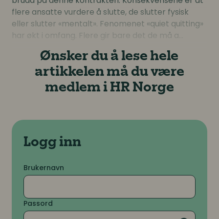
brudd på denne kontrakten. Konsekvensene er at
flere ansatte vurdere å slutte, de slutter fysisk
eller slutter «mentalt». Fenomenet «quiet quitting»
har økt i omfang. Flere gir bare det de må a...
Ønsker du å lese hele
artikkelen må du være
medlem i HR Norge
Logg inn
Brukernavn
Passord