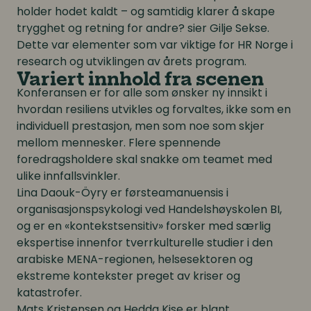
holder hodet kaldt – og samtidig klarer å skape
trygghet og retning for andre? sier Gilje Sekse.
Dette var elementer som var viktige for HR Norge i
research og utviklingen av årets program.
Variert innhold fra scenen
Konferansen er for alle som ønsker ny innsikt i
hvordan resiliens utvikles og forvaltes, ikke som en
individuell prestasjon, men som noe som skjer
mellom mennesker. Flere spennende
foredragsholdere skal snakke om teamet med
ulike innfallsvinkler.
Lina Daouk-Öyry er førsteamanuensis i
organisasjonspsykologi ved Handelshøyskolen BI,
og er en «kontekstsensitiv» forsker med særlig
ekspertise innenfor tverrkulturelle studier i den
arabiske MENA-regionen, helsesektoren og
ekstreme kontekster preget av kriser og
katastrofer.
Mats Kristensen og Hedda Kise er blant