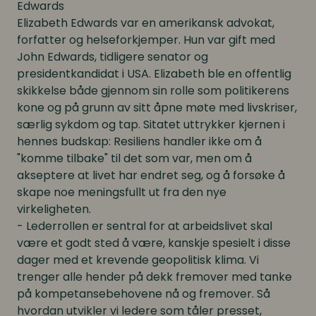
Edwards
Elizabeth Edwards var en amerikansk advokat,
forfatter og helseforkjemper. Hun var gift med
John Edwards, tidligere senator og
presidentkandidat i USA. Elizabeth ble en offentlig
skikkelse både gjennom sin rolle som politikerens
kone og på grunn av sitt åpne møte med livskriser,
særlig sykdom og tap. Sitatet uttrykker kjernen i
hennes budskap: Resiliens handler ikke om å
"komme tilbake" til det som var, men om å
akseptere at livet har endret seg, og å forsøke å
skape noe meningsfullt ut fra den nye
virkeligheten.
- Lederrollen er sentral for at arbeidslivet skal
være et godt sted å være, kanskje spesielt i disse
dager med et krevende geopolitisk klima. Vi
trenger alle hender på dekk fremover med tanke
på kompetansebehovene nå og fremover. Så
hvordan utvikler vi ledere som tåler presset,