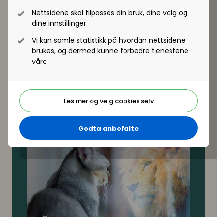
med henholdsvis fokus lederutvikling med fokus på
Nettsidene skal tilpasses din bruk, dine valg og
meningsfullhet, samt tillitsbasert ledelse og
dine innstillinger
medarbeiderskap. Vi avslutter dagen med
hvordan du takler «idiotene på jobben», forteller
Vi kan samle statistikk på hvordan nettsidene
Gilje Sekse.
brukes, og dermed kunne forbedre tjenestene
Meld deg på Lederutviklikngskonferansen for å få
våre
innsikt fra ekspertene, få svar på dine spørsmål,
og kom enda nærmere en resilient organisasjon!
Les mer og velg cookies selv
Godta anbefalte