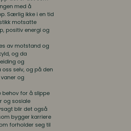
dringen med å
p. Særlig ikke i en tid
 stikk motsatte
åp, positiv energi og
ølges av motstand og
kyld, og da
beiding og
å oss selv, og på den
, vaner og
le behov for å slippe
r og sosiale
vsagt blir det også
 som bygger karriere
som forholder seg til