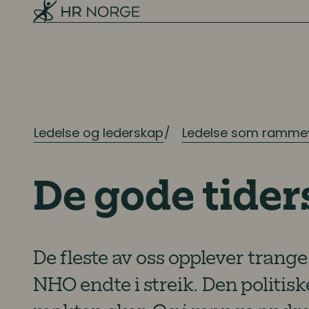
Ledelse og lederskap
Ledelse som ramme
De gode tider
De fleste av oss opplever trang
NHO endte i streik. Den politis