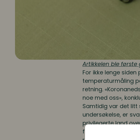
Artikkelen ble første
For ikke lenge siden
temperaturmåling på 
retning. «Koronaneds
noe med oss», konklu
Samtidig var det litt
undersøkelse, er sva
privilegerte land ove
forventningene – nevn
resultatet skal i pluss