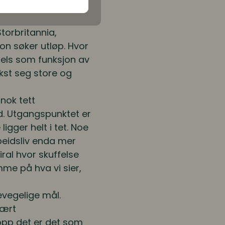
tipolitikkens
torbritannia,
n søker utløp. Hvor
, dels som funksjon av
kst seg store og
gnok tett
. Utgangspunktet er
ligger helt i tet. Noe
beidsliv enda mer
ral hvor skuffelse
me på hva vi sier,
evegelige mål.
vært
topp det er det som