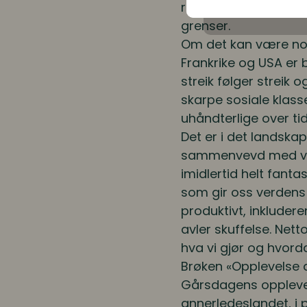
ruglete enn de fleste
grenser.
Om det kan være noen
Frankrike og USA er
streik følger streik o
skarpe sosiale klas
uhåndterlige over tid
Det er i det landskap
sammenvevd med ver
imidlertid helt fantas
som gir oss verdens
produktivt, inkluder
avler skuffelse. Net
hva vi gjør og hvord
Brøken «Opplevelse d
Gårsdagens opplevel
annerledeslandet, i 