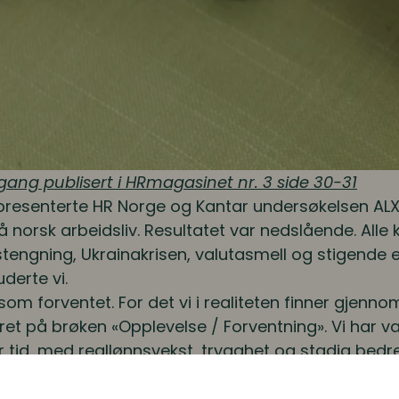
 gang publisert i HRmagasinet nr. 3 side 30-31
 presenterte HR Norge og Kantar undersøkelsen ALX
norsk arbeidsliv. Resultatet var nedslående. Alle k
tengning, Ukrainakrisen, valutasmell og stigende e
derte vi.
 som forventet. For det vi i realiteten finner gjennom
ret på brøken «Opplevelse / Forventning». Vi har 
r tid, med reallønnsvekst, trygghet og stadig bedre 
eren i brøken - er blitt så skyhøye. Da blir det tøft
.