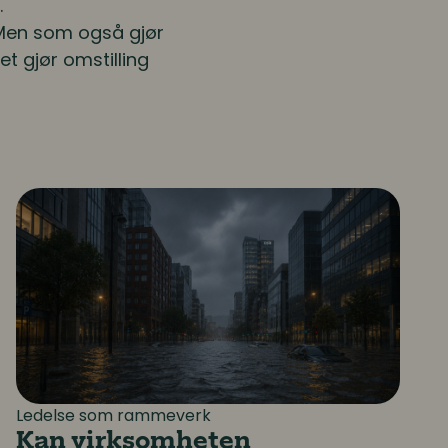
.
. Men som også gjør
t gjør omstilling
vekst og lønnsomhet?
Kan virksomheten opprettholde driften når noe u
Ledelse som rammeverk
Kan virksomheten