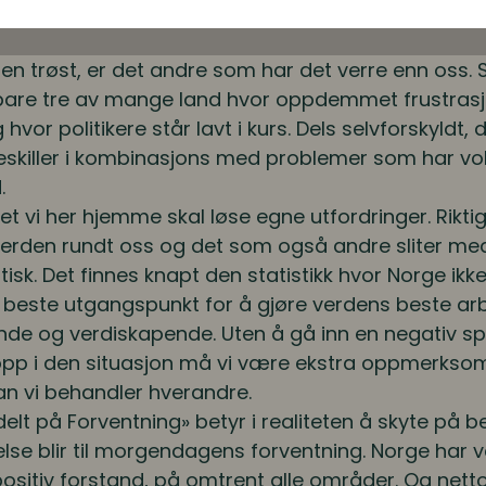
 forutså. Men som vi kan lære av, langt utenfor par
 trøst, er det andre som har det verre enn oss. S
 bare tre av mange land hvor oppdemmet frustrasjo
g hvor politikere står lavt i kurs. Dels selvforskyldt
seskiller i kombinasjons med problemer som har vo
.
et vi her hjemme skal løse egne utfordringer. Rikti
den rundt oss og det som også andre sliter med
tisk. Det finnes knapt den statistikk hvor Norge ikke 
 beste utgangspunkt for å gjøre verdens beste ar
ende og verdiskapende. Uten å gå inn en negativ spi
topp i den situasjon må vi være ekstra oppmerksom
an vi behandler hverandre.
elt på Forventning» betyr i realiteten å skyte på b
se blir til morgendagens forventning. Norge har 
positiv forstand, på omtrent alle områder. Og net