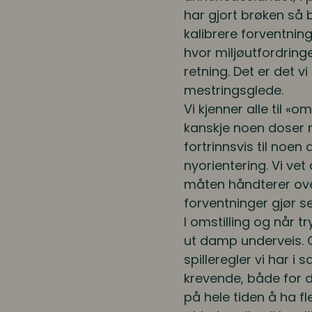
har gjort brøken så 
kalibrere forventninge
hvor miljøutfordring
retning. Det er det v
mestringsglede.
Vi kjenner alle til «
kanskje noen doser m
fortrinnsvis til noe
nyorientering. Vi ve
måten håndterer over
forventninger gjør s
I omstilling og når tr
ut damp underveis. O
spilleregler vi har 
krevende, både for d
på hele tiden å ha fl