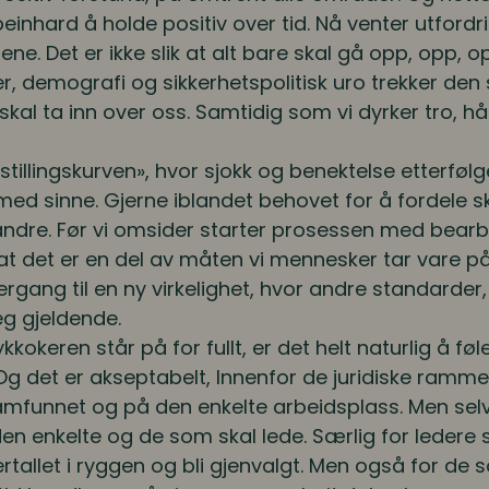
beinhard å holde positiv over tid. Nå venter utfor
ne. Det er ikke slik at alt bare skal gå opp, opp, op
er, demografi og sikkerhetspolitisk uro trekker den
i skal ta inn over oss. Samtidig som vi dyrker tro, h
omstillingskurven», hvor sjokk og benektelse etterf
ed sinne. Gjerne iblandet behovet for å fordele s
n andre. Før vi omsider starter prosessen med bear
t at det er en del av måten vi mennesker tar vare p
gang til en ny virkelighet, hvor andre standarder
eg gjeldende.
ykkokeren står på for fullt, er det helt naturlig å fø
g det er akseptabelt, Innenfor de juridiske ramme
i samfunnet og på den enkelte arbeidsplass. Men sel
en enkelte og de som skal lede. Særlig for ledere
ertallet i ryggen og bli gjenvalgt. Men også for de 