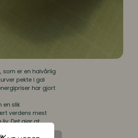
, som er en halvårlig
urver pekte i gal
nergipriser har gjort
 en slik
vært verdens mest
liv. Det gjør at
 å være teller, hvis