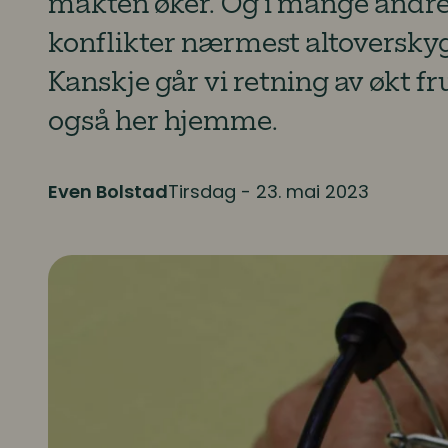
makten øker. Og i mange andre
konflikter nærmest altoversk
Kanskje går vi retning av økt f
også her hjemme.
Even Bolstad
Tirsdag - 23. mai 2023