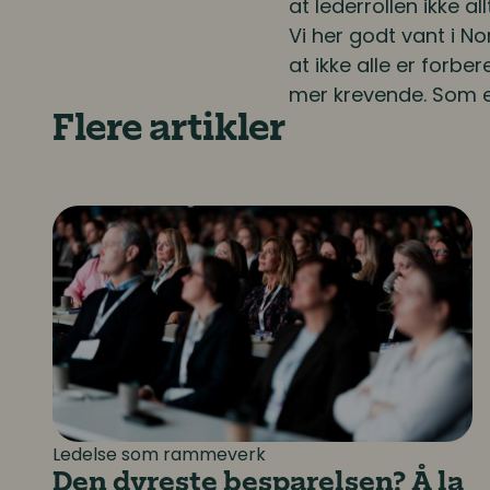
at lederrollen ikke a
Vi her godt vant i N
at ikke alle er forb
mer krevende. Som e
Flere artikler
Den dyreste besparelsen? Å la være å inves
Ledelse som rammeverk
Den dyreste besparelsen? Å la