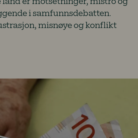
 land er motsetninger, mistro og
yggende i samfunnsdebatten.
rustrasjon, misnøye og konflikt