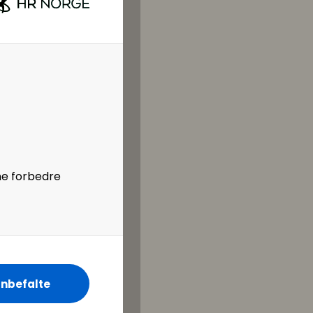
iktignok endte det
e til, før resultatet
eg
e med at vi har
r stor. Og ledere
 at opplevelser ikke
, og for å få en
 av det vi var vitne
ne forbedre
nn med litt andre
lemet de står
 dem inn i
 av parti, når man
r fallhøyde for seg
 dette om ledelse,
nbefalte
 seg å bli enda mer