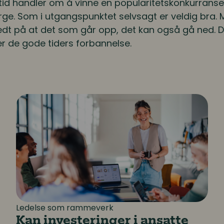
lltid handler om å vinne en popularitetskonkurranse
orge. Som i utgangspunktet selvsagt er veldig bra
eredt på at det som går opp, det kan også gå ned. De
r de gode tiders forbannelse.
tere i mennesker
Kan investeringer i ansatte forutsi fremtidig 
Ledelse som rammeverk
Kan investeringer i ansatte