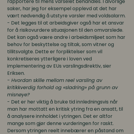
rapportere til mens varselet behandles. I alvorlige
saker, har jeg for eksempel opplevd at det har
vært nødvendig å utstyre varsler med voldsalarm.
- Det legges til at arbeidsgiver også har et ansvar
for å risikovurdere situasjonen til den omvarslede.
Det kan også være andre i arbeidsmiljøet som har
behov for beskyttelse og tiltak, som vitner og
tillitsvalgte. Dette er forpliktelser som vil
konkretiseres ytterligere i loven ved
implementering av EUs varslingsdirektiv, sier
Eriksen.
- Hvordan skille mellom reel varsling av
kritikkverdig forhold og «sladring» på grunn av
misnøye?
- Det er her viktig å bruke tid innledningsvis når
man har mottatt en kritisk ytring fra en ansatt, til
å analysere innholdet i ytringen. Det er altfor
mange som gjør denne vurderingen for raskt.
Dersom ytringen reelt innebærer en påstand om