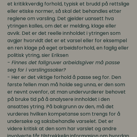
et kritikkverdig forhold, typisk et brudd på rettslige
eller etiske normer, så skal det behandles etter
reglene om varsling. Det gjelder uansett hva
ytringen kalles, om det er melding, klage eller
avvik. Det er det reelle innholdet i ytringen som
avgjør hvorvidt det er et varsel eller for eksempel
en ren klage på eget arbeidsforhold, en faglig eller
politisk ytring, sier Eriksen
- Finnes det fallgruver arbeidsgiver må passe
seg for i varslingssaker?
- Her er det viktige forhold å passe seg for. Den
første fellen man må holde seg unna, er den som
er nevnt ovenfor, at man undervurderer behovet
på bruke tid på å analysere innholdet i den
ansattes ytring. På bakgrunn av den, må det
vurderes hvilken kompetanse som trengs for å
undersøke og saksbehandle varselet. Det er
videre kritisk at den som har varslet og andre
involverte får tilstrekkelig informasjon om hvordan