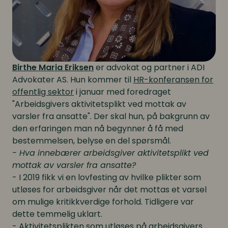
Birthe Maria Eriksen
er advokat og partner i ADI
Advokater AS. Hun kommer til
HR-konferansen for
offentlig sektor
i januar med foredraget
"Arbeidsgivers aktivitetsplikt ved mottak av
varsler fra ansatte". Der skal hun, på bakgrunn av
den erfaringen man nå begynner å få med
bestemmelsen, belyse en del spørsmål.
- Hva innebærer arbeidsgiver aktivitetsplikt ved
mottak av varsler fra ansatte?
- I 2019 fikk vi en lovfesting av hvilke plikter som
utløses for arbeidsgiver når det mottas et varsel
om mulige kritikkverdige forhold. Tidligere var
dette temmelig uklart.
- Aktivitetsplikten som utløses på arbeidsgivers