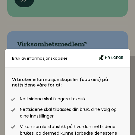
Virksomhetsmedlem?
Jobber du i en virksomhet som er
Bruk av informasjonskapsler
virksomhetsmedlem i HR Norge får alle
ansatte tilgang til +artikler og andre
medlemsfordeler.
Vi bruker informasjonskapsler (cookies) på
nettsidene våre for at:
Registrer deg - Få tilgang
Nettsidene skal fungere teknisk
Nettsidene skal tilpasses din bruk, dine valg og
dine innstillinger
Vi kan samle statistikk på hvordan nettsidene
brukes, og dermed kunne forbedre tjenestene