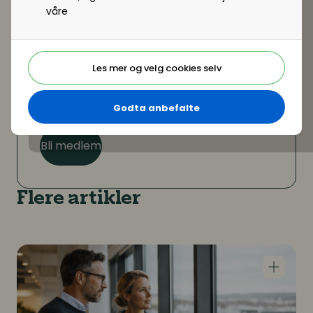
våre
Er du ikke medlem?
Som medlem kan du lese hele artikkelen. I
tillegg får du tilgang til en rekke andre
Les mer og velg cookies selv
medlemsfordeler som hjelper deg i
jobbhverdagen.
Godta anbefalte
Bli medlem
Flere artikler
HR Norge lanserer ny rapport om sykefravær og arbe