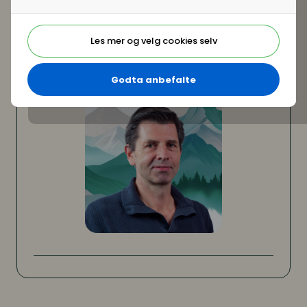
Delta på HR-konferansen for offentlig sektor 2025
- se program og meld deg på her
Les mer og velg cookies selv
Godta anbefalte