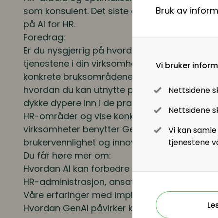
Bruk av infor
som konsulent. Det siste året har Morten lede
Lønn og ytelser
på AI for HR.
Foredrag:
Lønn og ytelser
Er du nysgjerrig på hvordan generativ AI fak
tjenestene i din virksomhet? I dette foredrage
Vi bruker infor
Pensjon
konkrete bruksområdene for generativ AI (
hvordan du kan utnytte potensialet som ligger 
Nettsidene s
Lønnsoppgjøret og tariff
dykke dypere inn i de praktiske anvendelsene
Nettsidene sk
HR-områder og vise konkrete brukerhistorier
Digitalisering
virksomheter benytter GenAI for å forbedre ef
Vi kan samle
brukervennlighet og innovasjon.
tjenestene v
Digitale løsninger innen HR
Du får høre mer om:
Hvordan AI kan forbedre sentrale HR-prosess
Digitale løsninger i virksomheten
HR-administrasjon, ansattengasjement og tal
Våre erfaringer med implementering av GenA
Le
Hvordan GenAI påvirker kompetansebehov, 