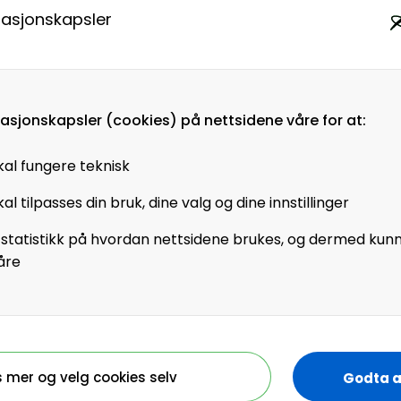
masjonskapsler
t EYs interne satsning
tisk kan forbedre HR-
t vil vi utforske de
masjonskapsler (cookies) på nettsidene våre for at:
GenAI) og demonstrere
i teknologien. Vi vil
kal fungere teknisk
 av GenAI for ulike
al tilpasses din bruk, dine valg og dine innstillinger
 for hvordan
fektivitet,
 statistikk på hvordan nettsidene brukes, og dermed kun
åre
er, som rekruttering,
entutvikling
I i HR-funksjonen
s mer og velg cookies selv
Godta a
kostnader og