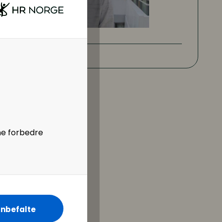
ne forbedre
nbefalte