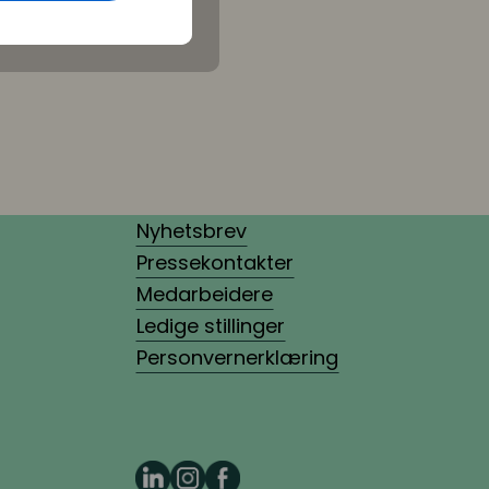
Nyhetsbrev
Pressekontakter
Medarbeidere
Ledige stillinger
Personvernerklæring