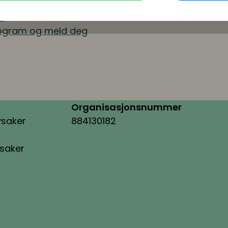
u
rogram og meld deg
Organisasjonsnummer
ysaker
884130182
ysaker