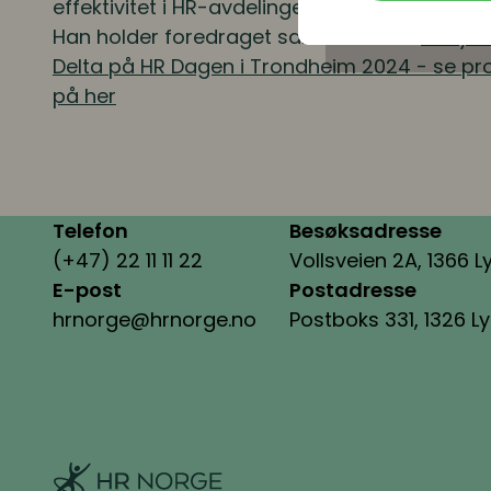
effektivitet i HR-avdelinger
Han holder foredraget sammen med
Tony H
Delta på HR Dagen i Trondheim 2024 - se p
på her
Telefon
Besøksadresse
(+47) 22 11 11 22
Vollsveien 2A, 1366 L
E-post
Postadresse
hrnorge@hrnorge.no
Postboks 331, 1326 L
HR Norge