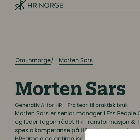
rekruttering
Ressursplanlegging
Employer branding
Rekruttering
Om-hrnorge
Morten Sars
Onboarding
Morten Sars
Kompetanse
Kompetanse- og talentledelse
Generativ AI for HR – Fra teori til praktisk bruk
Morten Sars
er senior manager i EYs People 
Kompetanseutvikling
og leder fagområdet HR Transformasjon & T
spesialkompetanse på HR-teknologi og han ha
Lederutvikling
HR-arbeid og optimalisering av HR-funksjonen