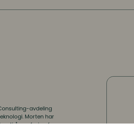
Consulting-avdeling
eknologi. Morten har
r ti års erfaring fra
, både fra linjen og