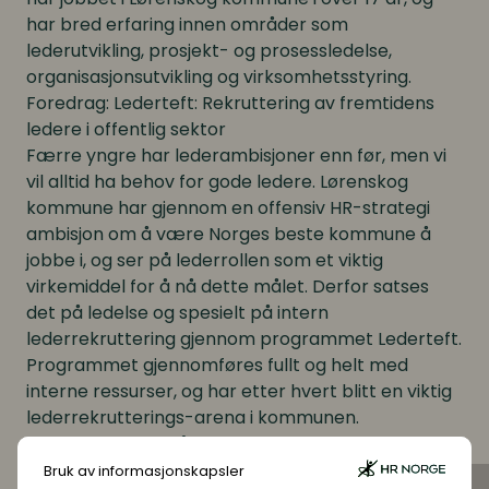
har bred erfaring innen områder som
lederutvikling, prosjekt- og prosessledelse,
organisasjonsutvikling og virksomhetsstyring.
Foredrag: Lederteft: Rekruttering av fremtidens
ledere i offentlig sektor
Færre yngre har lederambisjoner enn før, men vi
vil alltid ha behov for gode ledere. Lørenskog
kommune har gjennom en offensiv HR-strategi
ambisjon om å være Norges beste kommune å
jobbe i, og ser på lederrollen som et viktig
virkemiddel for å nå dette målet. Derfor satses
det på ledelse og spesielt på intern
lederrekruttering gjennom programmet Lederteft.
Programmet gjennomføres fullt og helt med
interne ressurser, og har etter hvert blitt en viktig
lederrekrutterings-arena i kommunen.
Bakgrunnen og målsettingene for Lederteft
Praktisk om innhold, tematikk og gjennomføring
Bruk av informasjonskapsler