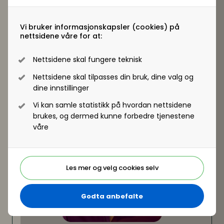
Hvilke gevinster har programmet gitt Lørenskog
kommune?
Ragnar Christoffersen
, kommunedirektør, og
Vi bruker informasjonskapsler (cookies) på
nettsidene våre for at:
Kristine K. Nielsen
, spesialrådgiver, begge i
Lørenskog kommune
Nettsidene skal fungere teknisk
Delta på HR-konferansen for offentlig sektor 2025
- se program og meld deg på her
Nettsidene skal tilpasses din bruk, dine valg og
dine innstillinger
Vi kan samle statistikk på hvordan nettsidene
brukes, og dermed kunne forbedre tjenestene
våre
Les mer og velg cookies selv
Godta anbefalte