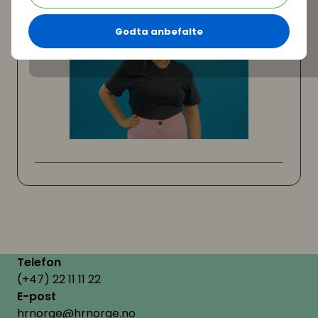
Godta anbefalte
Telefon
(+47) 22 11 11 22
E-post
hrnorge@hrnorge.no