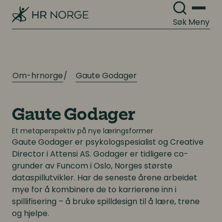
Søk
Meny
Digitalisering
Digitalisering
Digitale løsninger innen HR
Digitale løsninger innen HR
Digitale løsninger i virksomheten
Digitale løsninger i virksomheten
Om-hrnorge
Gaute Godager
Gaute Godager
Et metaperspektiv på nye læringsformer
Gaute Godager
er psykologspesialist og Creative
Director i Attensi AS. Godager er tidligere co-
grunder av Funcom i Oslo, Norges største
dataspillutvikler. Har de seneste årene arbeidet
mye for å kombinere de to karrierene inn i
spillifisering – å bruke spilldesign til å lære, trene
og hjelpe.