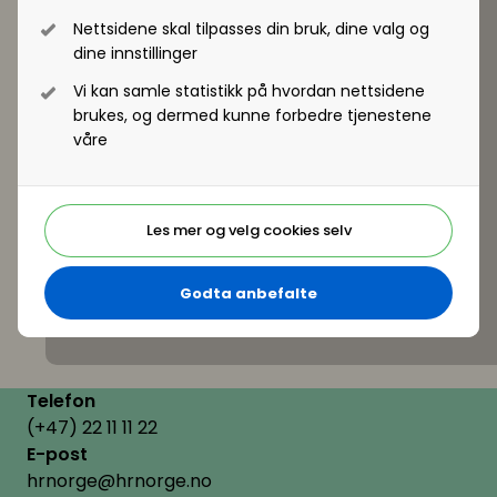
Nettsidene skal tilpasses din bruk, dine valg og
dine innstillinger
Vi kan samle statistikk på hvordan nettsidene
brukes, og dermed kunne forbedre tjenestene
våre
Les mer og velg cookies selv
Godta anbefalte
Telefon
(+47) 22 11 11 22
E-post
hrnorge@hrnorge.no