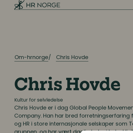
Ressursplanlegging
Employer branding
Rekruttering
Onboarding
Om-hrnorge
Chris Hovde
Kompetanse
Kompetanse- og talentledelse
Chris Hovde
Kompetanseutvikling
Kultur for selvledelse
Chris Hovde
er i dag Global People Movement
Lederutvikling
Company. Han har bred forretningserfaring fra
og HR i store internasjonale selskaper som Te
Lønn og ytelser
gruppen, og har vært daglig leder i helseklin