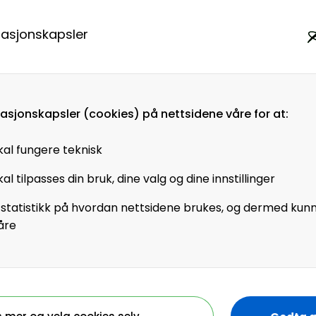
id, blant annet vant
masjonskapsler
r styreleder i Future
og grunnlegger av
masjonskapsler (cookies) på nettsidene våre for at:
uftet på selvledelse og
ent for at de skal
kal fungere teknisk
 engasjerte
al tilpasses din bruk, dine valg og dine innstillinger
nt henger tett sammen
 mer om hvordan Telia
 statistikk på hvordan nettsidene brukes, og dermed kun
rende team blant annet
åre
iklingsprosess.
elvledelse?
 å effektivt bygge en
bli gode selvledere samt