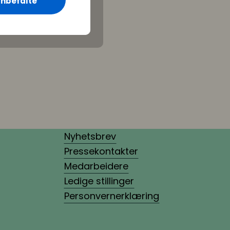
nbefalte
Nyhetsbrev
Pressekontakter
Medarbeidere
Ledige stillinger
Personvernerklæring