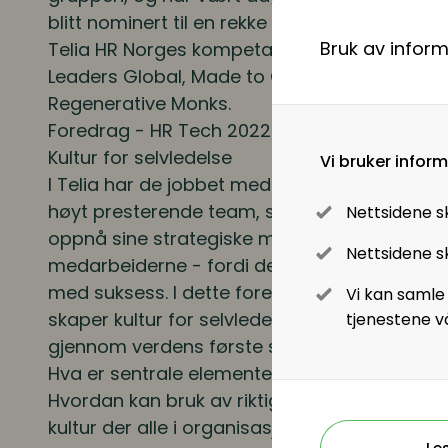
blitt nominert til en rekke priser for sitt arbe
Lønn og ytelser
Bruk av infor
Telia HR Norges kompetansepris 2021. Hovde e
Leaders Global, Made to Grow, Hagegata 31 
Pensjon
Regenerative Monks.
Foredrag - HR Tech 2022:
Lønnsoppgjøret og tariff
Kultur for selvledelse
Vi bruker infor
I Telia har de jobbet med å bygge en kultur t
Digitalisering
høyt presterende team, som et viktig fundam
Nettsidene s
oppnå sine strategiske mål om å ha de mest
Nettsidene sk
Digitale løsninger innen HR
medarbeiderne - fordi de vet at engasjeme
med suksess. I dette foredraget får du høre
Vi kan samle
Digitale løsninger i virksomheten
skaper kultur for selvledelse og høyt preste
tjenestene v
gjennom verdens første spillbaserte teamutv
Hva er sentrale elementer for å bygge god s
Hvordan kan bruk av riktig teknologi bidra til
kultur der alle i organisasjonen rustes til å 