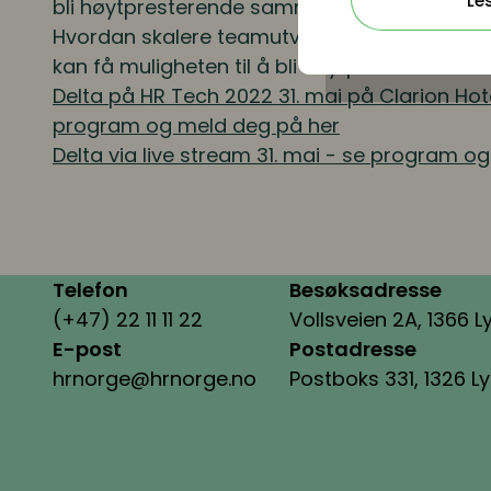
Le
bli høytpresterende sammen?
Hvordan skalere teamutvikling for å tilrettele
kan få muligheten til å bli høytpresterende?
Delta på HR Tech 2022 31. mai på Clarion Hot
program og meld deg på her
Delta via live stream 31. mai - se program o
Telefon
Besøksadresse
(+47) 22 11 11 22
Vollsveien 2A, 1366 L
E-post
Postadresse
hrnorge@hrnorge.no
Postboks 331, 1326 L