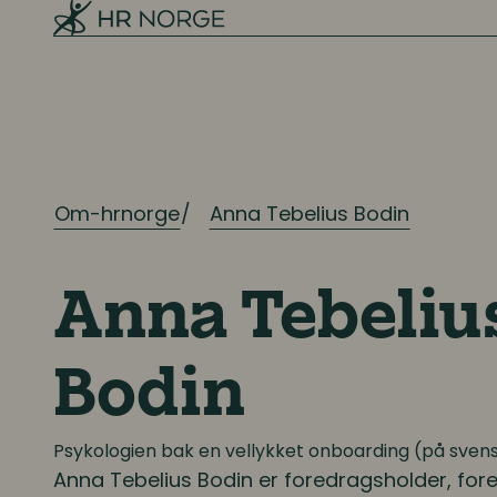
Rekruttering
Onboarding
Kompetanse
Kompetanse- og talentledelse
Om-hrnorge
Anna Tebelius Bodin
Kompetanseutvikling
Lederutvikling
Anna Tebeliu
Lønn og ytelser
Bodin
Lønn og ytelser
Psykologien bak en vellykket onboarding (på sven
Anna Tebelius Bodin
er foredragsholder, fore
Pensjon