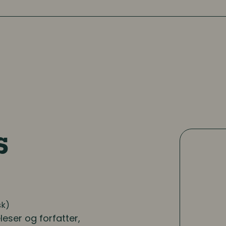
s
sk)
leser og forfatter,