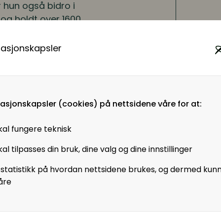
 hun også bidro i
 og holdt over 1600
r, lærer og
020 ble hun hedret
masjonskapsler
måte å spre kunnskap
 hensyn til hva som
kologi og hjerne? Hva
masjonskapsler (cookies) på nettsidene våre for at:
og motivasjon til å
om hjernen så konkret
kal fungere teknisk
onboarding. Velkommen
al tilpasses din bruk, dine valg og dine innstillinger
på onboarding og
 statistikk på hvordan nettsidene brukes, og dermed kun
åre
arbeidere?