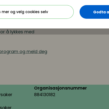
boarding?
kende kultur og
s mer og velg cookies selv
Godta a
jonen vil Anna Tebelius
ag, og dele konkrete
or å lykkes med
 program og meld deg
Organisasjonsnummer
ysaker
884130182
ysaker