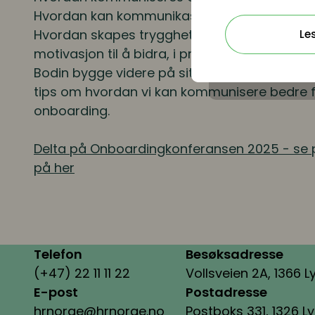
Hvordan kan kommunikasjon bidra til god in
Hvordan skapes trygghet, relasjoner, en styr
Le
motivasjon til å bidra, i praksis? I denne ses
Bodin bygge videre på sitt innledende foredr
tips om hvordan vi kan kommunisere bedre f
onboarding.
Delta på Onboardingkonferansen 2025 - se
på her
Telefon
Besøksadresse
(+47) 22 11 11 22
Vollsveien 2A, 1366 L
E-post
Postadresse
hrnorge@hrnorge.no
Postboks 331, 1326 L