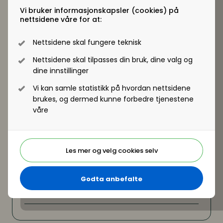
dokumentasjon
Vi bruker informasjonskapsler (cookies) på
Hun holder foredraget med
Ole André Oftebro
.
nettsidene våre for at:
Delta på Arbeidsrettskonferansen 2023 - se
arrangement og meld deg på her
Nettsidene skal fungere teknisk
Nettsidene skal tilpasses din bruk, dine valg og
dine innstillinger
Vi kan samle statistikk på hvordan nettsidene
brukes, og dermed kunne forbedre tjenestene
våre
Les mer og velg cookies selv
Godta anbefalte