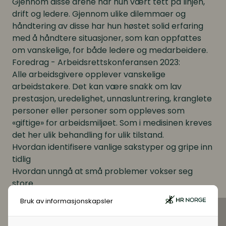
Gjennom disse årene har hun vært tett på linjen,
drift og ledere. Gjennom ulike dilemmaer og
håndtering av disse har hun høstet solid erfaring
med å håndtere situasjoner, som kan oppfattes
om vanskelige, for både ledere og medarbeidere.
Foredrag - Arbeidsrettskonferansen 2023:
Alle arbeidsgivere opplever vanskelige
arbeidstakere. Det kan være snakk om lav
prestasjon, uredelighet, unnasluntrering, kranglete
personer eller personer som oppleves som
«giftige» for arbeidsmiljøet. Som i medisinen kreves
det her ulik behandling for ulik tilstand.
Hvordan identifisere vanlige sakstyper og gripe inn
tidlig
Hvordan unngå at små problemer vokser seg
store
De rettslige sanksjonene du bør bruke i ulike
Bruk av informasjonskapsler
tilfeller
Råd om kommunikasjon, oppfølging og