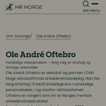
Digitale løsninger innen HR
Digitale løsninger innen HR
Søk
Meny
Digitale løsninger i virksomheten
Digitale løsninger i virksomheten
Om-hrnorge
Ole André Oftebro
Ole André Oftebro
Vanskelige arbeidstakere – riktig valg av strategi og
rettslige virkemidler
Ole André Oftebro
er advokat og partner i CMS
Kluge advokatfirmas arbeidsrettsavdeling. Han har
lang erfaring i å bistå arbeidsgivere i vanskelige
personalsaker, i og utenfor rettssystemet.
Oftebro er rangert som en av Norges fremste
arbeidsrettsadvokater.