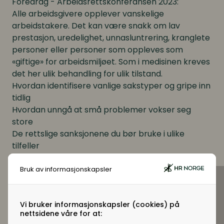
Foredrag - Arbeidsrettskonferansen 2023:
Alle arbeidsgivere opplever vanskelige
arbeidstakere. Det kan være snakk om lav
prestasjon, uredelighet, unnasluntrering, kranglete
personer eller personer som oppleves som
«giftige» for arbeidsmiljøet. Som i medisinen kreves
det her ulik behandling for ulik tilstand.
Hvordan identifisere vanlige sakstyper og gripe inn
tidlig
Hvordan unngå at små problemer vokser seg
store
De rettslige sanksjonene du bør bruke i ulike
tilfeller
Råd om kommunikasjon, oppfølging og
dokumentasjon
Bruk av informasjonskapsler
Han holder foredrag med
Ann Magritt Hagerud
.
Delta på Arbeidsrettskonferansen 2023 - se
Vi bruker informasjonskapsler (cookies) på
arrangement og meld deg på her
nettsidene våre for at: