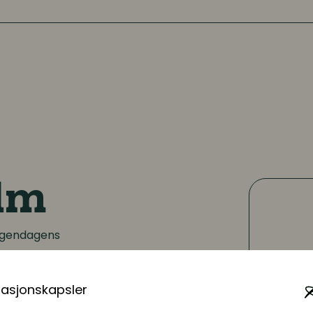
alm
orgendagens
r hun en sentral del av
ppestudiet UNG2024.
masjonskapsler
an den yngre delen av