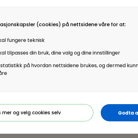
t av og hvordan nå ut
masjonskapsler (cookies) på nettsidene våre for at:
om tre nøkkeltemaer
Oppdag hvordan den
kal fungere teknisk
rventninger, former
al tilpasses din bruk, dine valg og dine innstillinger
n unge arbeidstakere
g forventer
 statistikk på hvordan nettsidene brukes, og dermed kun
ir innsikt og
åre
beidslandskapet med
 helse
e?
s mer og velg cookies selv
Godta a
ventninger til karriere
gram og meld deg på