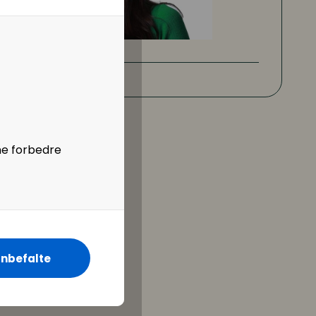
ne forbedre
nbefalte