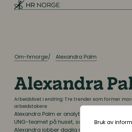
Mangfold og inkludering
Ressursplanlegging og
rekruttering
Ressursplanlegging
Om-hrnorge
Alexandra Palm
Employer branding
Rekruttering
Alexandra P
Onboarding
Arbeidslivet i endring: Tre trender som former m
arbeidstakere
Alexandra Palm
Kompetanse
er analytiker i Opinion. Her e
UNG-teamet på huset, som står bak målgru
Bruk av infor
Kompetanse- og talentledelse
Alexandra jobber daglig med å forstå hvord