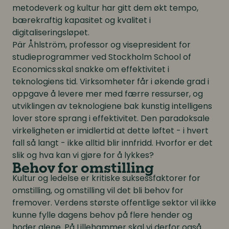
metodeverk og kultur har gitt dem økt tempo,
bærekraftig kapasitet og kvalitet i
digitaliseringsløpet.
Pär Åhlström, professor og visepresident for
studieprogrammer ved Stockholm School of
Economics skal snakke om effektivitet i
teknologiens tid. Virksomheter får i økende grad i
oppgave å levere mer med færre ressurser, og
utviklingen av teknologiene bak kunstig intelligens
lover store sprang i effektivitet. Den paradoksale
virkeligheten er imidlertid at dette løftet - i hvert
fall så langt - ikke alltid blir innfridd. Hvorfor er det
slik og hva kan vi gjøre for å lykkes?
Behov for omstilling
Kultur og ledelse er kritiske suksessfaktorer for
omstilling, og omstilling vil det bli behov for
fremover. Verdens største offentlige sektor vil ikke
kunne fylle dagens behov på flere hender og
hoder alene. På Lillehammer skal vi derfor også