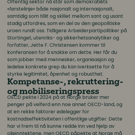
Offentlig sektor nå står som demokratiets
«førstelinje» både nasjonalt og internasjonalt,
samtidig som tillit og skillet mellom sant og usant
stadig utfordres, som en del av den geopolitiske
uroen rundt oss. Tidligere Arbeiderpartipolitiker på
Stortinget, utenriks- og sikkerhetsanalytiker og
forfatter, Jette F. Christensen kommer til
konferansen for å snakke om dette. Her får du
som jobber med mennesker, organisasjon og
ledelse konkrete grep du kan iverksette for å
styrke legitimitet, åpenhet og robusthet.
Kompetanse-, rekruttering-
og mobiliseringspress
OECD pekte i 2024 på at Norge bruker mer
penger på velferd enn noe annet OECD-land, og
at en rekke faktorer ødelegger for
kostnadseffektiviteten i offentlige utgifter. Dette
har vi frem til nå kunne redde inn ved hjelp av
oljeinntektene, men OECD påpekte at Norge må