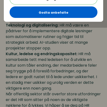
stadig endrende kompetansebilde må HR utvikle
helhetlige strategier for hvordan medarbeidere
Godta anbefalte
kan lære, omstilles og flyttes internt. Rekruttering
alene er ikke tilstrekkelig.
Teknologi og digitalisering:
HR må være en
pådriver for å implementere digitale løsninger
som automatiserer rutiner og frigjør tid til
strategisk arbeid. AI-studien viser at mange
prosjekter stopper opp.
Kultur, ledelse og endringskapasitet:
HR må
samarbeide tett med ledelsen for å utvikle en
kultur som tåler endring, der medarbeidere føler
seg trygge på å foreslå forbedringer, og der
ledere er godt rustet til å lede under usikkerhet. I
en stadig mer usikker og urolig verden er dette
viktigere enn noen gang.
Når offentlig sektor står overfor store utfordringer
er det HR som sitter på noen av de viktigste
nøklene for å lykkes. Vi håper å se deg på HR