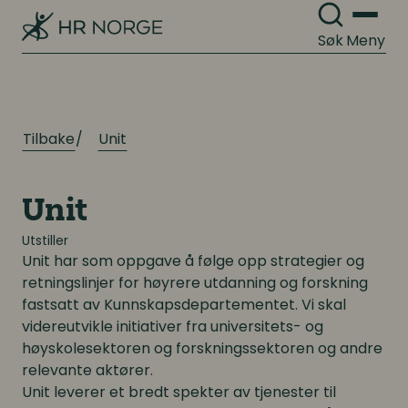
Lønn og ytelser
Personalpolitikk
Søk
Meny
Lønn og ytelser
Arbeidsmiljø og sykefravær
Pensjon
Mangfold og inkludering
Lønnsoppgjøret og tariff
Tilbake
Unit
Digitalisering
Digitalisering
Unit
Digitale løsninger innen HR
Utstiller
Digitale løsninger innen HR
Unit har som oppgave å følge opp strategier og
Digitale løsninger i virksomheten
retningslinjer for høyrere utdanning og forskning
Digitale løsninger i virksomheten
fastsatt av Kunnskapsdepartementet. Vi skal
videreutvikle initiativer fra universitets- og
høyskolesektoren og forskningssektoren og andre
relevante aktører.
Unit leverer et bredt spekter av tjenester til