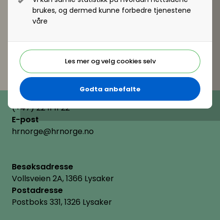
Nettside
brukes, og dermed kunne forbedre tjenestene
https://www.unit.no
våre
Les mer og velg cookies selv
Godta anbefalte
Telefon
(+47) 22 11 11 22
E-post
hrnorge@hrnorge.no
Besøksadresse
Vollsveien 2A, 1366 Lysaker
Postadresse
Postboks 331, 1326 Lysaker