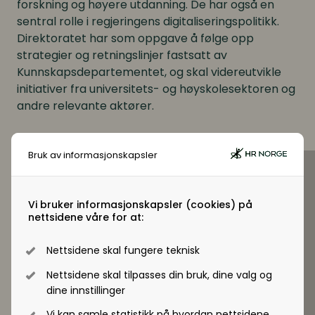
forskning og høyere utdanning. De har også en
sentral rolle i regjeringens digitaliseringspolitikk.
Direktoratet har som oppgave å følge opp
strategier og retningslinjer fastsatt av
Kunnskapsdepartementet, og skal videreutvikle
initiativer fra universitets- og høyskolesektoren og
andre relevante aktører.
Bruk av informasjonskapsler
Vi bruker informasjonskapsler (cookies) på
nettsidene våre for at:
Nettsidene skal fungere teknisk
Nettsidene skal tilpasses din bruk, dine valg og
dine innstillinger
Vi kan samle statistikk på hvordan nettsidene