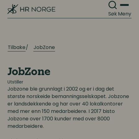
Digitale løsninger innen HR
Digitale løsninger innen HR
Søk
Meny
Digitale løsninger i virksomheten
Digitale løsninger i virksomheten
Tilbake
JobZone
JobZone
Utstiller
Jobzone ble grunnlagt i 2002 og er i dag det
største norskeide bemanningsselskapet. Jobzone
er landsdekkende og har over 40 lokalkontorer
med mer enn 150 medarbeidere. I 2017 bisto
Jobzone over 1700 kunder med over 8000
medarbeidere.