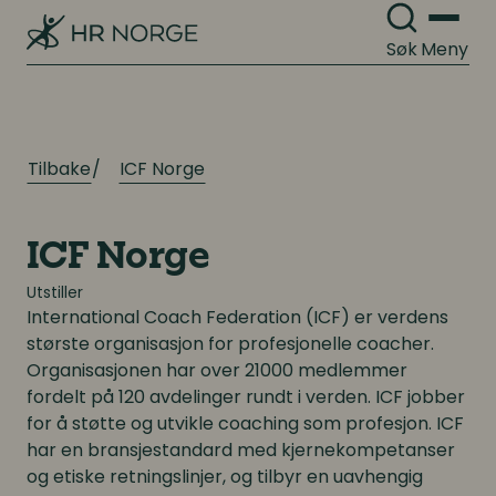
Kompetanseutvikling
Søk
Meny
Lederutvikling
Arbeidsgiverforhold
Arbeidsrett
Lønn og ytelser
Tilbake
ICF Norge
Personalpolitikk
Lønn og ytelser
Arbeidsmiljø og sykefravær
ICF Norge
Pensjon
Mangfold og inkludering
Utstiller
International Coach Federation (ICF) er verdens
Lønnsoppgjøret og tariff
største organisasjon for profesjonelle coacher.
Organisasjonen har over 21000 medlemmer
Digitalisering
fordelt på 120 avdelinger rundt i verden. ICF jobber
Digitalisering
for å støtte og utvikle coaching som profesjon. ICF
Digitale løsninger innen HR
har en bransjestandard med kjernekompetanser
Digitale løsninger innen HR
og etiske retningslinjer, og tilbyr en uavhengig