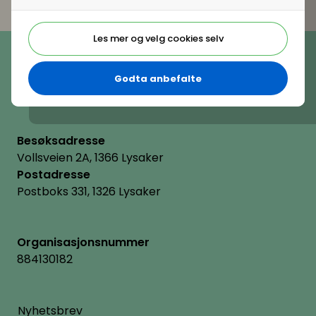
Telefon
Les mer og velg cookies selv
(+47) 22 11 11 22
E-post
Godta anbefalte
hrnorge@hrnorge.no
Besøksadresse
Vollsveien 2A, 1366 Lysaker
Postadresse
Postboks 331, 1326 Lysaker
Organisasjonsnummer
884130182
Nyhetsbrev