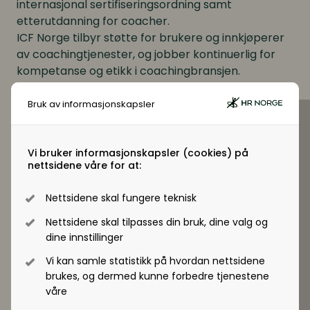
Digitale løsninger i virksomheten
Digitale løsninger i virksomheten
internasjonal sertifiseringsordning samt
etterutdanning for coacher.
ICF Norge tilbyr støtte for brukere og innkjøperer
av coachingtjenester, og jobber kontinuerlig for
kompetanse og etikk i coachingbransjen.
Bruk av informasjonskapsler
Vi bruker informasjonskapsler (cookies) på
nettsidene våre for at:
Nettsidene skal fungere teknisk
Nettsidene skal tilpasses din bruk, dine valg og
Nettside
dine innstillinger
http://www.icfnorge.no/
Vi kan samle statistikk på hvordan nettsidene
brukes, og dermed kunne forbedre tjenestene
våre