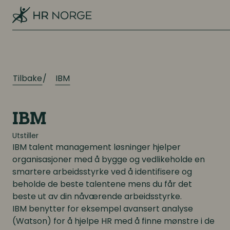
Organisasjonskultur
Kompetanseutvikling
Lederutvikling
Arbeidsgiverforhold
Tilbake
IBM
Arbeidsrett
Lønn og ytelser
Personalpolitikk
Lønn og ytelser
IBM
Arbeidsmiljø og sykefravær
Pensjon
Utstiller
IBM talent management løsninger hjelper
Mangfold og inkludering
organisasjoner med å bygge og vedlikeholde en
Lønnsoppgjøret og tariff
smartere arbeidsstyrke ved å identifisere og
beholde de beste talentene mens du får det
Digitalisering
beste ut av din nåværende arbeidsstyrke.
Digitalisering
IBM benytter for eksempel avansert analyse
Digitale løsninger innen HR
(Watson) for å hjelpe HR med å finne mønstre i de
Digitale løsninger innen HR