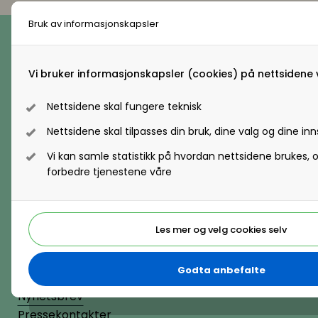
Telefon
Bruk av informasjonskapsler
(+47) 22 11 11 22
E-post
hrnorge@hrnorge.no
Vi bruker informasjonskapsler (cookies) på nettsidene v
Nettsidene skal fungere teknisk
Besøksadresse
Nettsidene skal tilpasses din bruk, dine valg og dine inns
Vollsveien 2A, 1366 Lysaker
Vi kan samle statistikk på hvordan nettsidene brukes
Postadresse
forbedre tjenestene våre
Postboks 331, 1326 Lysaker
Organisasjonsnummer
Les mer og velg cookies selv
884130182
Godta anbefalte
Nyhetsbrev
Pressekontakter