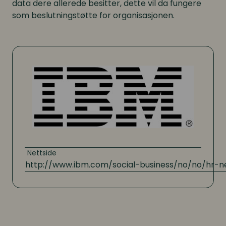
data dere allerede besitter, dette vil da fungere
Digitale løsninger i virksomheten
Digitale løsninger i virksomheten
som beslutningstøtte for organisasjonen.
Nettside
http://www.ibm.com/social-business/no/no/hr-