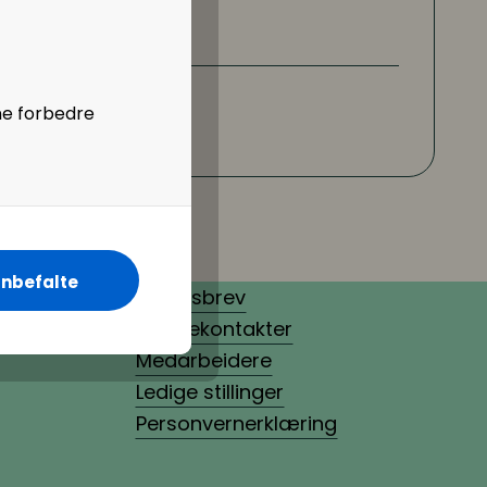
de
://www.hibob.com/
ne forbedre
nbefalte
Nyhetsbrev
Pressekontakter
Medarbeidere
Ledige stillinger
Personvernerklæring