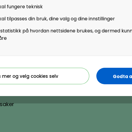
stribuerte
kal fungere teknisk
idsrettede,
al tilpasses din bruk, dine valg og dine innstillinger
Nettsi
ion ansatte globalt.
https
 statistikk på hvordan nettsidene brukes, og dermed kun
åre
s mer og velg cookies selv
Godta a
Organisasjonsnummer
ysaker
884130182
ysaker