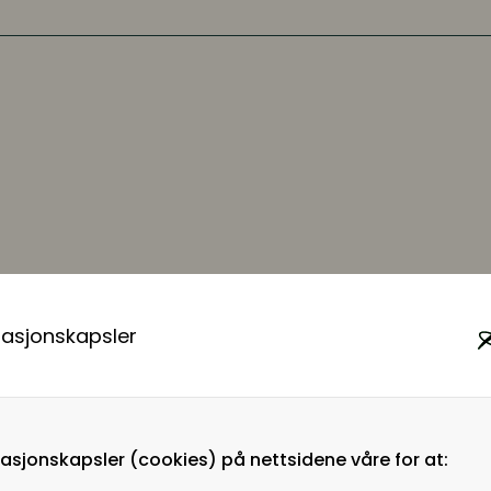
masjonskapsler
volusjonerer den
isbelønte HR-
ærming forenkler
masjonskapsler (cookies) på nettsidene våre for at:
le selskaper smidig