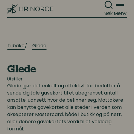
Organisasjonsdesign
Søk
Meny
Kompetanse
Organisasjonsutvikling
Kompetanse- og talentledelse
Organisasjonskultur
Kompetanseutvikling
Tilbake
Glede
Lederutvikling
Arbeidsgiverforhold
Glede
Arbeidsrett
Utstiller
Lønn og ytelser
Glede gjør det enkelt og effektivt for bedrifter å
Personalpolitikk
sende digitale gavekort til et ubegrenset antall
Lønn og ytelser
ansatte, uansett hvor de befinner seg. Mottakere
Arbeidsmiljø og sykefravær
kan benytte gavekortet alle steder i verden som
Pensjon
aksepterer Mastercard, både i butikk og på nett,
Mangfold og inkludering
eller donere gavekortets verdi til et veldedig
Lønnsoppgjøret og tariff
formål.