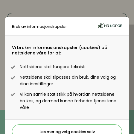
Digitalisering
Digitalisering
Digitale løsninger innen HR
Digitale løsninger innen HR
Bruk av informasjonskapsler
Digitale løsninger i virksomheten
Digitale løsninger i virksomheten
Vi bruker informasjonskapsler (cookies) på
nettsidene våre for at:
Nettside
https://www.glede.app/
Nettsidene skal fungere teknisk
Nettsidene skal tilpasses din bruk, dine valg og
dine innstillinger
Vi kan samle statistikk på hvordan nettsidene
brukes, og dermed kunne forbedre tjenestene
våre
Telefon
(+47) 22 11 11 22
E-post
Les mer og velg cookies selv