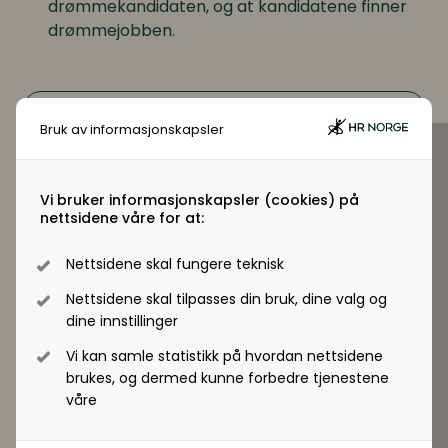
Digitale løsninger innen HR
drømmekandidaten, og at kandidatene finner
drømmejobben.
Digitale løsninger i virksomheten
Digitale løsninger i virksomheten
Bruk av informasjonskapsler
Vi bruker informasjonskapsler (cookies) på
nettsidene våre for at:
Nettsidene skal fungere teknisk
Nettside
Nettsidene skal tilpasses din bruk, dine valg og
https://dreamwork.no
dine innstillinger
Vi kan samle statistikk på hvordan nettsidene
brukes, og dermed kunne forbedre tjenestene
våre