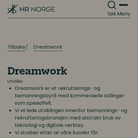
Kompetanse- og talentledelse
Organisasjonskultur
Søk
Meny
Kompetanseutvikling
Lederutvikling
Arbeidsgiverforhold
Tilbake
Dreamwork
Arbeidsrett
Lønn og ytelser
Personalpolitikk
Dreamwork
Lønn og ytelser
Arbeidsmiljø og sykefravær
Utstiller
Pensjon
Dreamwork er et rekrutterings- og
Mangfold og inkludering
bemanningsbyrå med kommersielle stillinger
Lønnsoppgjøret og tariff
som spesialfelt.
Vi vil lede utviklingen innenfor bemannings- og
rekrutteringsbransjen med utstrakt bruk av
Digitalisering
Digitalisering
teknologi og digitale verktøy.
Vi streber etter at våre kunder får
Digitale løsninger innen HR