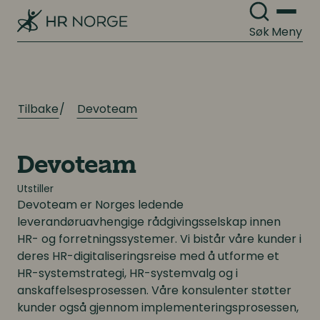
Arbeidsrett
Lønn og ytelser
Søk
Meny
Personalpolitikk
Lønn og ytelser
Arbeidsmiljø og sykefravær
Pensjon
Tilbake
​Devoteam
Mangfold og inkludering
Lønnsoppgjøret og tariff
​Devoteam
Digitalisering
Digitalisering
Utstiller
Devoteam er Norges ledende
Digitale løsninger innen HR
Digitale løsninger innen HR
leverandøruavhengige rådgivingsselskap innen
HR- og forretningssystemer. Vi bistår våre kunder i
Digitale løsninger i virksomheten
Digitale løsninger i virksomheten
deres HR-digitaliseringsreise med å utforme et
HR-systemstrategi, HR-systemvalg og i
anskaffelsesprosessen. Våre konsulenter støtter
kunder også gjennom implementeringsprosessen,