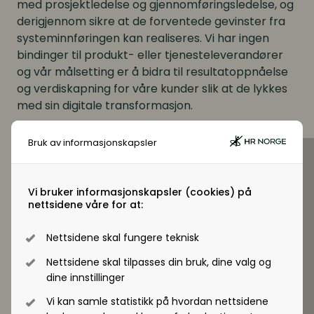
med prosjektledelse og gjennomføringsledelse, og
derigjennom sikre at de forventede gevinster fra
systeminnføringen kan realiseres. Vi har ingen
bindinger til produkt- eller tjenesteleverandører
og vår målsetting er å bidra til resultatoppnåelse
og verdiskapning for våre kunder slik at de lykkes
med sin digitale transformasjon.
Bruk av informasjonskapsler
Vi bruker informasjonskapsler (cookies) på
nettsidene våre for at:
Nettsidene skal fungere teknisk
Nettsidene skal tilpasses din bruk, dine valg og
dine innstillinger
Vi kan samle statistikk på hvordan nettsidene
Nettside