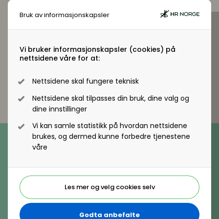
Arbeidsmiljø og sykefravær
Pensjon
Bruk av informasjonskapsler
Mangfold og inkludering
Lønnsoppgjøret og tariff
Nettside
Vi bruker informasjonskapsler (cookies) på
http://www.berlitz.no/
nettsidene våre for at:
Digitalisering
Digitalisering
Nettsidene skal fungere teknisk
Digitale løsninger innen HR
Digitale løsninger innen HR
Nettsidene skal tilpasses din bruk, dine valg og
dine innstillinger
Digitale løsninger i virksomheten
Digitale løsninger i virksomheten
Vi kan samle statistikk på hvordan nettsidene
Telefon
brukes, og dermed kunne forbedre tjenestene
(+47) 22 11 11 22
våre
E-post
hrnorge@hrnorge.no
Les mer og velg cookies selv
Besøksadresse
Vollsveien 2A, 1366 Lysaker
Godta anbefalte