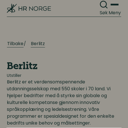
Employer branding
Lønnsoppgjøret og tariff
Søk
Meny
Rekruttering
Organisasjonsutvikling og -design
Onboarding
Organisasjonsdesign
Tilbake
Berlitz
Kompetanse
Organisasjonsutvikling
Kompetanse- og talentledelse
Berlitz
Organisasjonskultur
Utstiller
Kompetanseutvikling
Berlitz er et verdensomspennende
utdanningsselskap med 550 skoler i 70 land. Vi
Lederutvikling
Arbeidsgiverforhold
hjelper bedrifter med å styrke sin globale og
kulturelle kompetanse gjennom innovativ
Arbeidsrett
språkopplæring og ledelsestrening. Våre
Lønn og ytelser
programmer er spesialdesignet for den enkelte
Personalpolitikk
Lønn og ytelser
bedrifts unike behov og målsettinger.