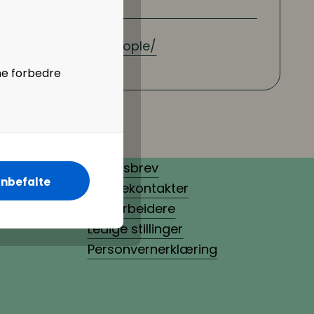
de
://www.ambio.no/people/
ne forbedre
Nyhetsbrev
nbefalte
Pressekontakter
Medarbeidere
Ledige stillinger
Personvernerklæring