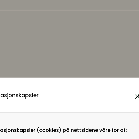
masjonskapsler
ingstjenester
rett person til
nettverk sikrer
masjonskapsler (cookies) på nettsidene våre for at:
så med å følge opp