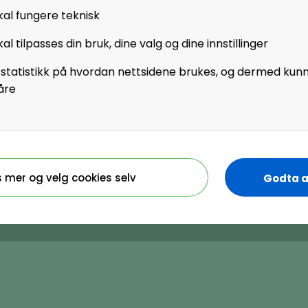
r å sikre at
kal fungere teknisk
Nettsi
al tilpasses din bruk, dine valg og dine innstillinger
https
 statistikk på hvordan nettsidene brukes, og dermed kun
åre
Organisasjonsnummer
s mer og velg cookies selv
Godta a
ysaker
884130182
ysaker