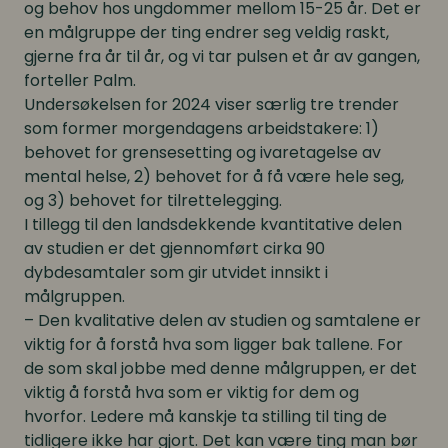
og behov hos ungdommer mellom 15-25 år. Det er
en målgruppe der ting endrer seg veldig raskt,
gjerne fra år til år, og vi tar pulsen et år av gangen,
forteller Palm.
Undersøkelsen for 2024 viser særlig tre trender
som former morgendagens arbeidstakere: 1)
behovet for grensesetting og ivaretagelse av
mental helse, 2) behovet for å få være hele seg,
og 3) behovet for tilrettelegging.
I tillegg til den landsdekkende kvantitative delen
av studien er det gjennomført cirka 90
dybdesamtaler som gir utvidet innsikt i
målgruppen.
– Den kvalitative delen av studien og samtalene er
viktig for å forstå hva som ligger bak tallene. For
de som skal jobbe med denne målgruppen, er det
viktig å forstå hva som er viktig for dem og
hvorfor. Ledere må kanskje ta stilling til ting de
tidligere ikke har gjort. Det kan være ting man bør