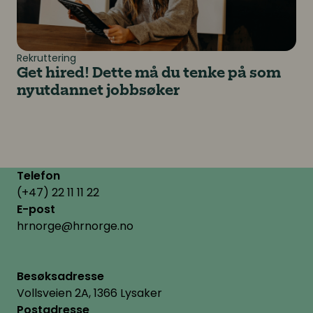
Rekruttering
Get hired! Dette må du tenke på som
nyutdannet jobbsøker
Telefon
(+47) 22 11 11 22
E-post
hrnorge@hrnorge.no
Besøksadresse
Vollsveien 2A, 1366 Lysaker
Postadresse