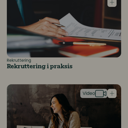
Rekruttering
Rekruttering i praksis
Get hired! Dette må du tenke på som nyutdannet job