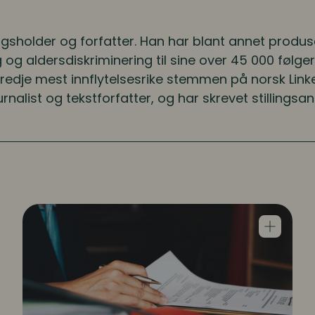
agsholder og forfatter. Han har blant annet produ
ing og aldersdiskriminering til sine over 45 000 følg
redje mest innflytelsesrike stemmen på norsk Link
nalist og tekstforfatter, og har skrevet stillingsan
erer ny jobb
Rekruttering i praksis