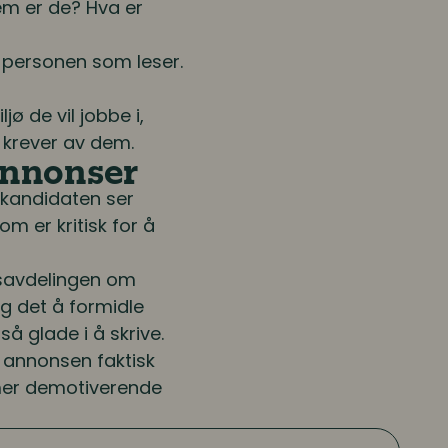
em er de? Hva er
l personen som leser.
ø de vil jobbe i,
u krever av dem.
sannonser
kandidaten ser
m er kritisk for å
savdelingen om
g det å formidle
å glade i å skrive.
t annonsen faktisk
r mer demotiverende