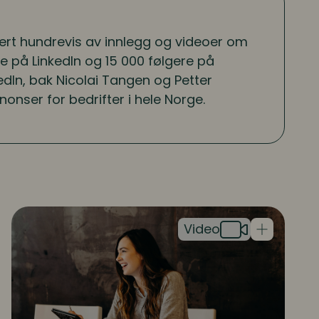
sert hundrevis av innlegg og videoer om
ere på LinkedIn og 15 000 følgere på
edIn, bak Nicolai Tangen og Petter
nonser for bedrifter i hele Norge.
Get hired! Dette må du tenke på som nyutdanne