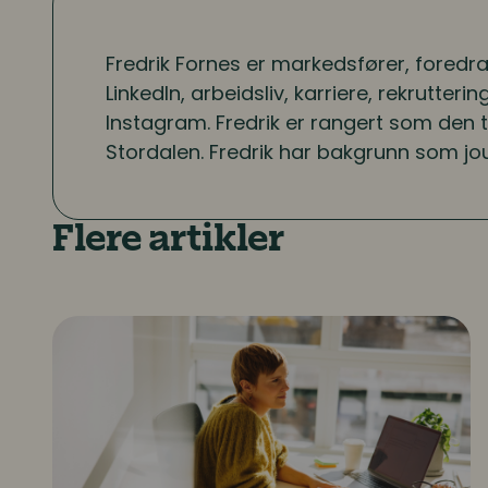
Fredrik Fornes er markedsfører, foredr
LinkedIn, arbeidsliv, karriere, rekrutter
Instagram. Fredrik er rangert som den t
Stordalen. Fredrik har bakgrunn som jour
Flere artikler
Én av tre frykter at sjefen får vite at de vurd