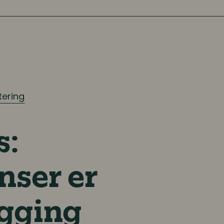
tering
s:
nser er
gging