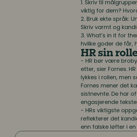
1. Skriv til målgrup
viktig for dem? Hvo
2. Bruk ekte språk: 
Skriv varmt og kandi
3. What’s in it for t
hvilke goder de får, 
HR sin roll
- HR bør være broby
etter, sier Fornes. 
lykkes i rollen, men sa
Fornes mener det k
sistnevnte. De har o
engasjerende tekster,
- HRs viktigste oppga
reflekterer det kand
enn falske løfter i e