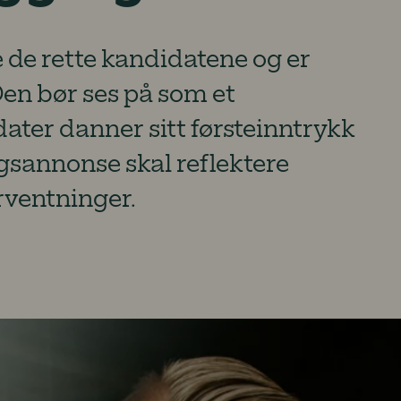
e de rette kandidatene og er
 Den bør ses på som et
ater danner sitt førsteinntrykk
ngsannonse skal reflektere
orventninger.