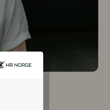
holder og forfatter,
l gi ditto negativ
 generisk, kan den
e for å bli