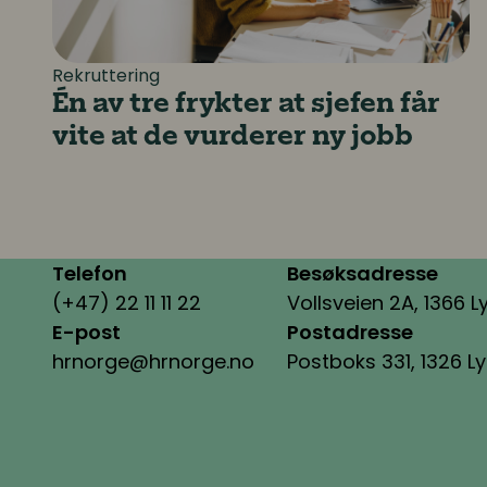
Rekruttering
Én av tre frykter at sjefen får
vite at de vurderer ny jobb
Telefon
Besøksadresse
(+47) 22 11 11 22
Vollsveien 2A, 1366 L
E-post
Postadresse
hrnorge@hrnorge.no
Postboks 331, 1326 L