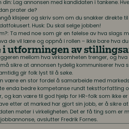
pen din: Lag annonsen med kandidaten i tankene. Hv
rdan prater de?
Unngå klisjeer og skriv som om du snakker direkte ti
datfokusert. Husk: Du skal selge jobben!
hem?: Ta med noe som gir en følelse av hva slags milj
hva de vil lære og oppnå i rollen – ikke bare hva d
e i utformingen av stilling
ggeren mellom hva virksomheten trenger, og hva 
HR må sikre at annonsen tydelig kommuniserer hva so
mtidig gir folk lyst til å søke.
an være en stor fordel å samarbeide med marked
fte enda bedre kompetanse rundt tekstforfatting o
 og kan være til god hjelp for HR-folk som ikke er s
ve etter at marked har gjort sin jobb, er å sikre a
idaten møter i virkeligheten. Det er få ting som e
n jobbannonse, avslutter Fredrik Fornes.