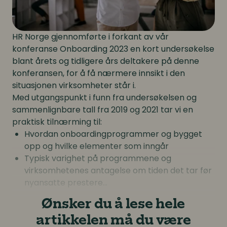
HR Norge gjennomførte i forkant av vår
konferanse Onboarding 2023 en kort undersøkelse
blant årets og tidligere års deltakere på denne
konferansen, for å få nærmere innsikt i den
situasjonen virksomheter står i.
Med utgangspunkt i funn fra undersøkelsen og
sammenlignbare tall fra 2019 og 2021 tar vi en
praktisk tilnærming til:
Hvordan onboardingprogrammer og bygget
opp og hvilke elementer som inngår
Typisk varighet på programmene og
virksomhetenes antagelse om tiden det tar før
nyansatte prestere...
Ønsker du å lese hele
artikkelen må du være