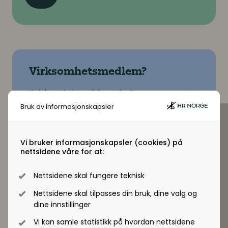
Virksomhetsmedlem?
Jobber du i en virksomhet som er
virksomhetsmedlem i HR Norge får alle
Bruk av informasjonskapsler
ansatte tilgang til +artikler og andre
medlemsfordeler.
Vi bruker informasjonskapsler (cookies) på
nettsidene våre for at:
Registrer deg - Få tilgang
Nettsidene skal fungere teknisk
Nettsidene skal tilpasses din bruk, dine valg og
dine innstillinger
Vi kan samle statistikk på hvordan nettsidene