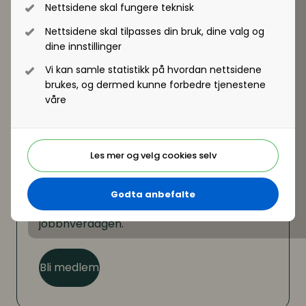
Nettsidene skal fungere teknisk
Nettsidene skal tilpasses din bruk, dine valg og
Registrer deg - Få tilgang
dine innstillinger
Vi kan samle statistikk på hvordan nettsidene
brukes, og dermed kunne forbedre tjenestene
våre
Er du ikke medlem?
Les mer og velg cookies selv
Som medlem kan du lese hele artikkelen. I
tillegg får du tilgang til en rekke andre
Godta anbefalte
medlemsfordeler som hjelper deg i
jobbhverdagen.
Bli medlem