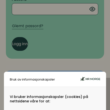
Glemt passord?
Logg inn
Bruk av informasjonskapsler
Virksomhetsmedlem?
Jobber du i en virksomhet som er
Vi bruker informasjonskapsler (cookies) på
virksomhetsmedlem i HR Norge får alle
nettsidene våre for at:
ansatte tilgang til +artikler og andre
medlemsfordeler.