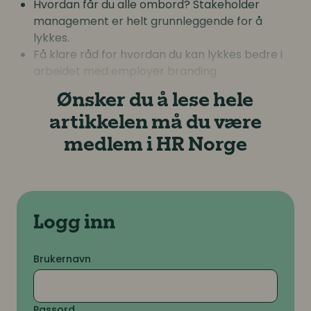
Hvordan får du alle ombord? Stakeholder
management er helt grunnleggende for å
lykkes.
Få klare råd for hvordan du kan lykkes bedre i
arbeidet med employer branding
Ønsker du å lese hele
artikkelen må du være
medlem i HR Norge
Logg inn
Brukernavn
Passord