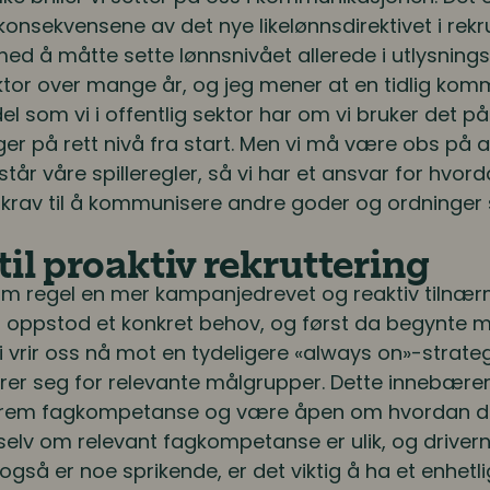
 konsekvensene av det nye likelønnsdirektivet i rekr
 å måtte sette lønnsnivået allerede i utlysningst
 sektor over mange år, og jeg mener at en tidlig ko
el som vi i offentlig sektor har om vi bruker det på r
ger på rett nivå fra start. Men vi må være obs på a
rstår våre spilleregler, så vi har et ansvar for hvor
re krav til å kommunisere andre goder og ordninger
 til proaktiv rekruttering
om regel en mer kampanjedrevet og reaktiv tilnærmi
et oppstod et konkret behov, og først da begynte 
vrir oss nå mot en tydeligere «always on»-strateg
rer seg for relevante målgrupper. Dette innebærer 
se frem fagkompetanse og være åpen om hvordan det
selv om relevant fagkompetanse er ulik, og driverne
så er noe sprikende, er det viktig å ha et enhe