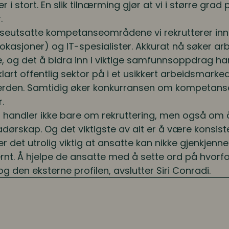
r i stort. En slik tilnærming gjør at vi i større gra
.
seutsatte kompetanseområdene vi rekrutterer innen
lokasjoner) og IT-spesialister. Akkurat nå søker a
, og det å bidra inn i viktige samfunnsoppdrag har b
 klart offentlig sektor på i et usikkert arbeidsmark
 verden. Samtidig øker konkurransen om kompetan
.
handler ikke bare om rekruttering, men også om 
ørskap. Og det viktigste av alt er å være konsisten
r det utrolig viktig at ansatte kan nikke gjenkjenn
t. Å hjelpe de ansatte med å sette ord på hvorfor
g den eksterne profilen, avslutter Siri Conradi.