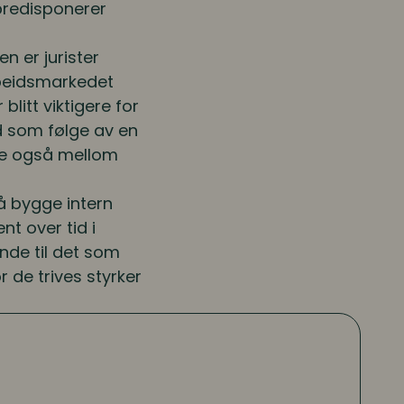
d predisponerer
 er jurister
rbeidsmarkedet
litt viktigere for
ed som følge av en
se også mellom
å bygge intern
t over tid i
ende til det som
 de trives styrker