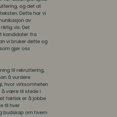
uttering, og det at
eksten. Dette har vi
mmunikasjon av
iktig vis. Det
t kandidater fra
dan vi bruker dette og
 som gjør oss
ng til rekruttering,
man å vurdere
i, hvor virksomheten
å være til stede i
 faktisk er å jobbe
 til hver
tlig budskap om hvem