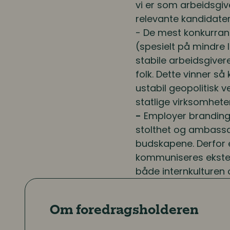
vi er som arbeidsgive
relevante kandidater
- De mest konkurran
(spesielt på mindre 
stabile arbeidsgivere
folk. Dette vinner så
ustabil geopolitisk
statlige virksomheter
-
Employer branding 
stolthet og ambassad
budskapene. Derfor e
kommuniseres ekstern
både internkulturen o
Om foredragsholderen