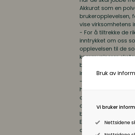
Akkurat som en polvo
brukeropplevelsen, 
vise virksomhetens in
- For å tiltrekke de 
inntrykket om oss s
opplevelsen til de so
kommuniserer ekstern
bommet. Ansatte vil 
innfridd, noe som kan
Bruk av infor
- Det viktige er ikke 
handler jo også mins
ambassadører i egen
ansatte, som å rekru
Vi bruker infor
bare fungere som in
Ettersom etaten er s
Nettsidene s
av oppgaver og komp
Nettsidene sk