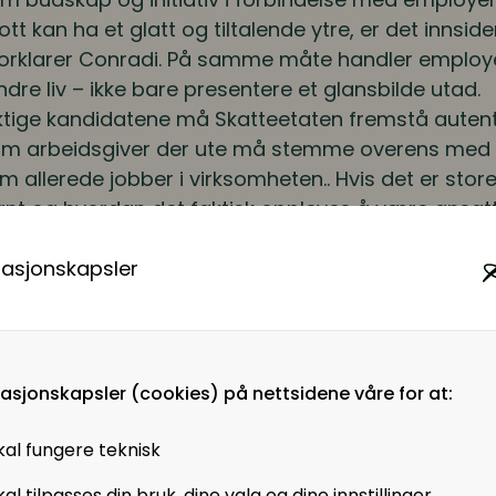
tt kan ha et glatt og tiltalende ytre, er det innsi
forklarer Conradi. På samme måte handler employ
dre liv – ikke bare presentere et glansbilde utad.
riktige kandidatene må Skatteetaten fremstå autenti
om arbeidsgiver der ute må stemme overens med 
m allerede jobber i virksomheten.. Hvis det er store 
t og hvordan det faktisk oppleves å være ansatt i
ikke kjenne seg igjen, og nyansatte får ikke forven
 føre til at de velger å slutte hos oss.
masjonskapsler
å få
flest
mulig søkere, men de
riktige
søkerne
for o
t like mye om å bygge en stolthet internt, så vi k
 organisasjon. Employer branding handler vel s
ttere. Vi må være attraktive også lengre ut i arbei
masjonskapsler (cookies) på nettsidene våre for at:
nkastere. Her er det noen synergier som påvirker 
predt over mange lokasjoner over hele landet, me
kal fungere teknisk
etanseområder, så står tverrfaglig samarbeid sen
al tilpasses din bruk, dine valg og dine innstillinger