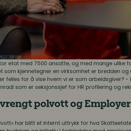
stor etat med 7500 ansatte, og med mange ulike fa
det som kjennetegner en virksomhet er bredden og 
r felles for å vise hvem vi er som arbeidsgiver? -
onradi som er seksjonssjef for HR profilering og rekr
 vrengt polvott og Employe
vott» har blitt et internt uttrykk for hva Skatteet
em budskap og initiativ i forbindelse med employe