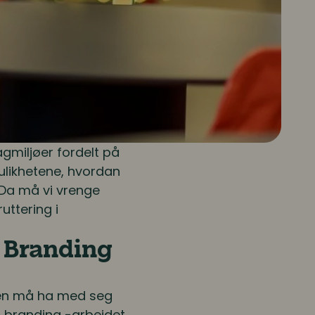
gmiljøer fordelt på
ulikhetene, hvordan
 Da må vi vrenge
uttering i
r Branding
aten må ha med seg
r branding -arbeidet.