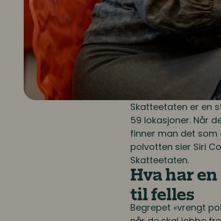
Skatteetaten er en 
59 lokasjoner. Når 
finner man det som e
polvotten sier Siri C
Skatteetaten.
Hva har en
til felles
Begrepet «vrengt pol
når de skal jobbe fr