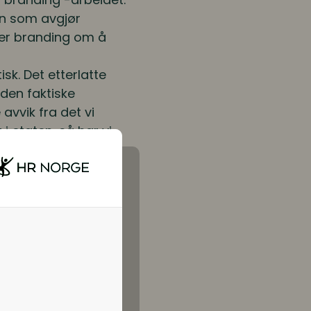
den som avgjør
er branding om å
sk. Det etterlatte
den faktiske
avvik fra det vi
 etaten, så har vi
tningene sine
ss
, sier Conradi. Det
an skape gode
å mye om å beholde
dsforholdet, og ikke
mer enn man tenker.
d et bredt spekter
tralt. Det å jobbe