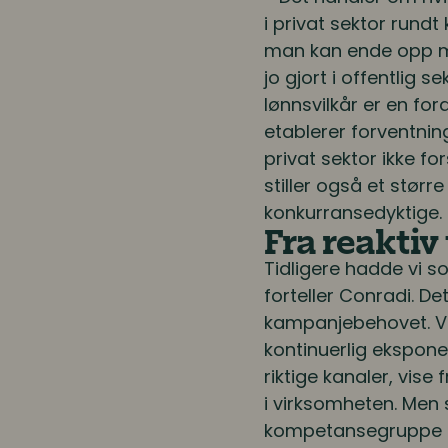
i privat sektor rundt
man kan ende opp med
jo gjort i offentlig
lønnsvilkår er en ford
etablerer forventnin
privat sektor ikke fo
stiller også et stør
konkurransedyktige.
Fra reaktiv
Tidligere hadde vi s
forteller Conradi. D
kampanjebehovet. Vi 
kontinuerlig ekspone
riktige kanaler, vi
i virksomheten. Men 
kompetansegruppe og